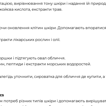
тацією, вирівнювання тону шкіри і надання їй природ
койєва кислота, екстракти трав.
чи оновлення клітин шкіри. Допомагають впоратися 
акти лікарських рослин і олії.
ршки і підтягують овал обличчя.
тин, пептиди і екстракти морських водоростей.
егідь уточнити, сироватка для обличчя де купити, а
cs
 потреб різних типів шкіри і допомагають вирішуват