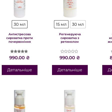
30 мл
15 мл
30 мл
Антистресова
Регенеруюча
сироватка проти
сироватка з
к
почервоніння
ретинолом
жи
Оцінено в
Оцінено
990.00
₴
990.00
₴
5.00
в
з 5
0
з
Детальніше
Детальніше
Д
5