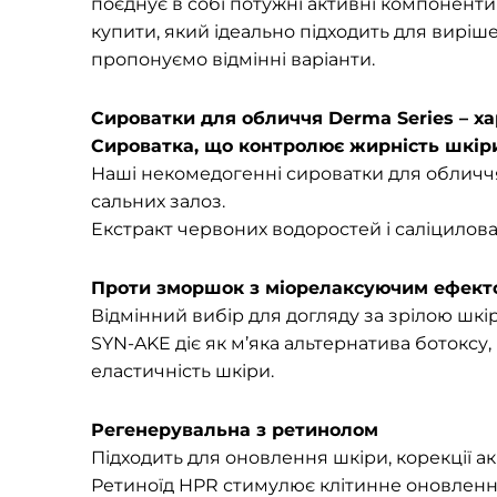
поєднує в собі потужні активні компонент
купити, який ідеально підходить для виріш
пропонуємо відмінні варіанти.
Сироватки для обличчя Derma Series – х
Сироватка, що контролює жирність шкір
Наші некомедогенні сироватки для обличчя
сальних залоз.
Екстракт червоних водоростей і саліцилов
Проти зморшок з міорелаксуючим ефект
Відмінний вибір для догляду за зрілою шкі
SYN-AKE діє як м’яка альтернатива ботоксу
еластичність шкіри.
Регенерувальна з ретинолом
Підходить для оновлення шкіри, корекції акн
Ретиноїд HPR стимулює клітинне оновлення,