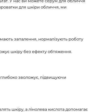
ьтат. У нас ви можете серум для обличчя
ироватки для шкіри обличчя, ми
німають запалення, нормалізують роботу
ожує шкіру без ефекту обтяження.
а глибоко зволожує, підвищуючи
лять шкіру, а лінолева кислота допомагає