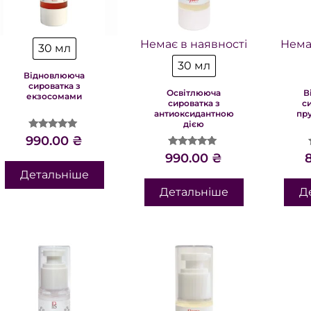
Немає в наявності
Нема
30 мл
30 мл
Відновлююча
сироватка з
Освітлююча
В
екзосомами
сироватка з
с
антиоксидантною
пр
дією
Оцінено в
990.00
₴
5.00
Оцінено в
990.00
₴
з 5
5.00
Детальніше
з 5
Детальніше
Д