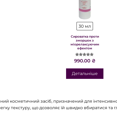
30 мл
Сироватка проти
зморшок з
міорелаксуючим
ефектом
Оцінено в
990.00
₴
5.00
з 5
Детальніше
ий косметичний засіб, призначений для інтенсивног
егку текстуру, що дозволяє їй швидко вбиратися та г