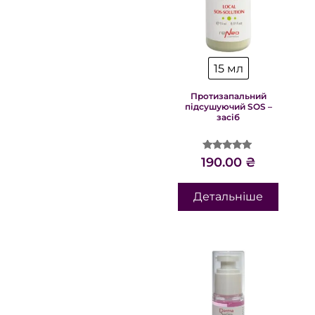
15 мл
Протизапальний
підсушуючий SOS –
засіб
Оцінено в
190.00
₴
4.89
з 5
Детальніше