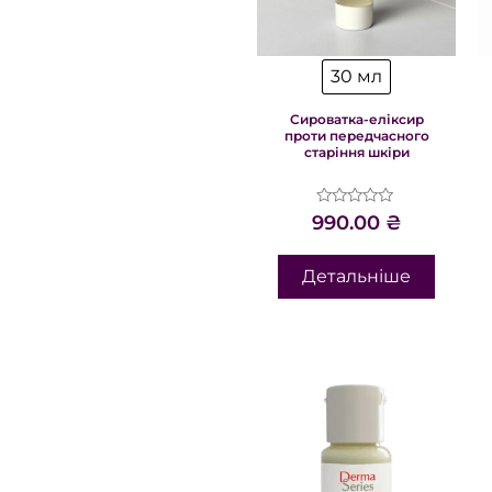
30 мл
Сироватка-еліксир
проти передчасного
старіння шкіри
Оцінено
990.00
₴
в
0
з
Детальніше
5