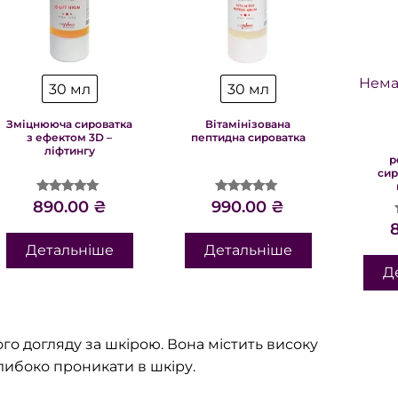
Нема
30 мл
30 мл
Зміцнююча сироватка
Вітамінізована
з ефектом 3D –
пептидна сироватка
ліфтингу
р
сир
Оцінено в
Оцінено в
890.00
₴
990.00
₴
5.00
4.86
з 5
з 5
Детальніше
Детальніше
Д
о догляду за шкірою. Вона містить високу
либоко проникати в шкіру.