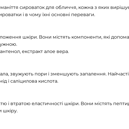
ніття сироваток для обличчя, кожна з яких вирішує п
роватки і в чому їхні основні переваги.
ложення шкіри. Вони містять компоненти, які допомаг
ружною.
пантенол, екстракт алое вера.
а, звужують пори і зменшують запалення. Найчастіш
ід і саліцилова кислота.
тю і втратою еластичності шкіри. Вони містять пептид
 шкіру.