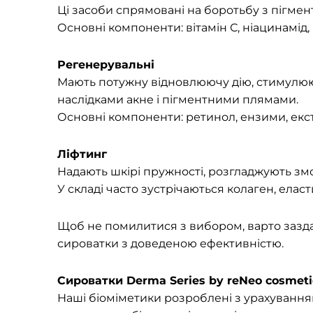
Ці засоби спрямовані на боротьбу з пігмен
Основні компоненти: вітамін С, ніацинамід, 
Регенерувальні
Мають потужну відновлюючу дію, стимулюю
наслідками акне і пігментними плямами.
Основні компоненти: ретинол, ензими, екстр
Ліфтинг
Надають шкірі пружності, розгладжують змо
У складі часто зустрічаються колаген, елас
Щоб не помилитися з вибором, варто заздал
сироватки з доведеною ефективністю.
Сироватки Derma Series by reNeo cosmeti
Наші біоміметики розроблені з урахуванням