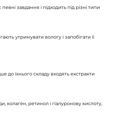
евні завдання і підходить під різні типи
ають утримувати вологу і запобігати її
е до їхнього складу входять екстракти
и, колаген, ретинол і гіалуронову кислоту,