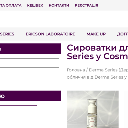
 ТА ОПЛАТА
КЕШБЕК
КОНТАКТИ
РЕЄСТРАЦІЯ
SERIES
ERICSON LABORATOIRE
MAKE UP
ДОГ
Сироватки д
в
Series у Cosm
/
Головна
обличчя від Derma Series у
ою