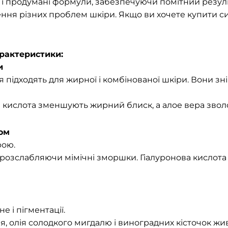
и і продумані формули, забезпечуючи помітний резул
ення різних проблем шкіри. Якщо ви хочете купити с
арактеристики:
и
 підходять для жирної і комбінованої шкіри. Вони з
а кислота зменшують жирний блиск, а алое вера звол
ом
рою.
, розслабляючи мімічні зморшки. Гіалуронова кислот
е і пігментації.
 олія солодкого мигдалю і виноградних кісточок жив