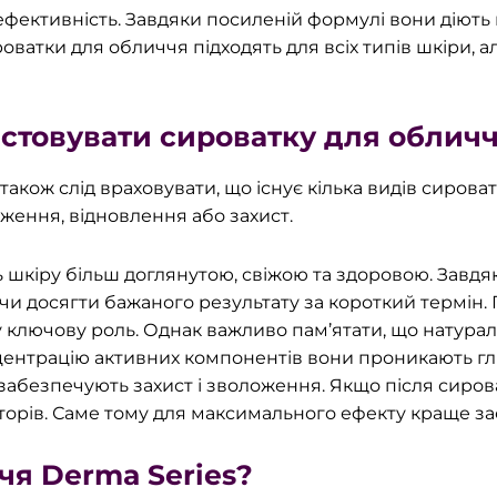
фективність. Завдяки посиленій формулі вони діють ш
роватки для обличчя підходять для всіх типів шкіри,
истовувати сироватку для облич
також слід враховувати, що існує кілька видів сироват
ження, відновлення або захист.
шкіру більш доглянутою, свіжою та здоровою. Завдяки
чи досягти бажаного результату за короткий термін.
ому ключову роль. Однак важливо пам’ятати, що натур
нцентрацію активних компонентів вони проникають г
забезпечують захист і зволоження. Якщо після сиро
торів. Саме тому для максимального ефекту краще зас
чя Derma Series?