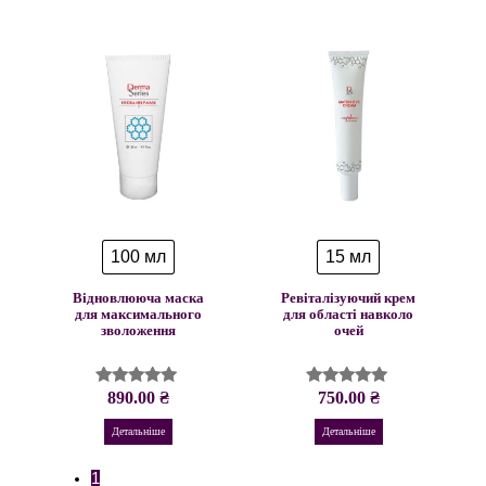
100 мл
15 мл
Відновлююча маска
Ревіталізуючий крем
для максимального
для області навколо
зволоження
очей
890.00
₴
750.00
₴
Оцінено в
Оцінено в
5.00
4.96
з 5
з 5
Детальніше
Детальніше
1