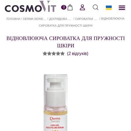
0
ERI
Догля
Доставк
Пол
/
/
/
/ ВІДНОВЛЮЮЧА
ГОЛОВНА
DERMA SERIES (ДЕРМА СІРІЕС) В COSMOVIT.SHOP
ДОГЛЯДОВА КОСМЕТИКА ДЛЯ ОБЛИЧЧЯ DERMA SERIES В COSMOVIT.SHOP
СИРОВАТКИ ДЛЯ ОБЛИЧЧЯ ВІД DERMA SERIES У COSMOVIT
СИРОВАТКА ДЛЯ ПРУЖНОСТІ ШКІРИ
ВІДНОВЛЮЮЧА СИРОВАТКА ДЛЯ ПРУЖНОСТІ
ШКІРИ
(
2
відгуків)
Рейтинг
2
5.00
з 5 на
основі
опитування
покупців