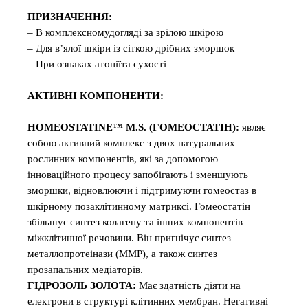
ПРИЗНАЧЕННЯ:
– В комплексномудогляді за зрілою шкірою
– Для в’ялої шкіри із сіткою дрібних зморшок
– При ознаках атоніїта сухості
АКТИВНІ КОМПОНЕНТИ:
HOMEOSTATINE™ M.S. (ГОМЕОСТАТІН):
являє
собою активний комплекс з двох натуральних
рослинних компонентів, які за допомогою
інноваційного процесу запобігають і зменшують
зморшки, відновлюючи і підтримуючи гомеостаз в
шкірному позаклітинному матриксі. Гомеостатін
збільшує синтез колагену та інших компонентів
міжклітинної речовини. Він пригнічує синтез
металлопротеінази (ММР), а також синтез
прозапальних медіаторів.
ГІДРОЗОЛЬ ЗОЛОТА:
Має здатність діяти на
електрони в структурі клітинних мембран. Негативні