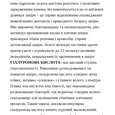
іони гідрозолю золота миттєво реагують з позитивно
зарядженими іонами, які накопичуються на ослаблених
ділянках шкіри – це сприяє відновленню пошкоджених
міжклітинних контактів і природного балансу шкіри.
Має виражену бактерицидну та антиоксидантну дію,
активізує проникнення кисню в клітини шкіри,
прискорює обмін речовин і кровообіг, сприяє
детоксикації шкіри. Золоті колоїдні частинки здатні
притягувати і утримувати до 12 молекул активних
інгредієнтів, покращуючи їх проникнення в шкіру.
ГІАЛУРОНОВА КИСЛОТА:
має високий ступінь
гігроскопічності. Рівномірно розподіляючись по
поверхні шкіри, гіалуронова кислота утворює легку
плівку, активно «уловлює» і утримує вологу з повітря.
Плівка має кислотні властивості, що перешкоджає
розмноженню бактерій, але водночас створює вологе
середовище для поліпшення обмінних клітинних
процесів. Таким чином, високомолекулярна
гіалуронова кислота чинить чудовий зволожуючий,