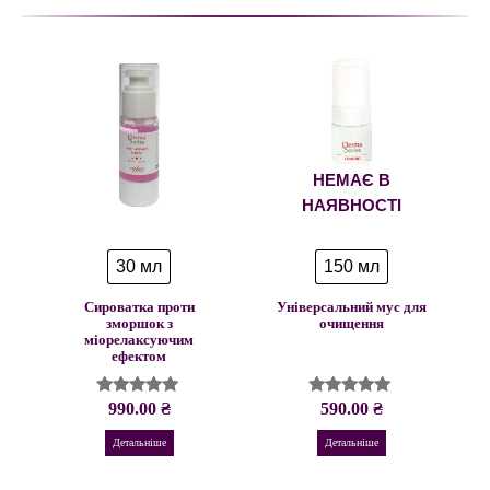
НЕМАЄ В
НАЯВНОСТІ
30 мл
150 мл
Сироватка проти
Універсальний мус для
зморшок з
очищення
міорелаксуючим
ефектом
990.00
₴
590.00
₴
Оцінено в
Оцінено в
5.00
4.93
з 5
з 5
Детальніше
Детальніше