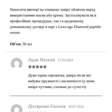
Наносити ввечері на очищену шкіру обличчя перед
використанням маски або крему. Застосовувати як в
професійних процедурах, так і в щоденному
домашньому догляді в парі з Luxe-age Diamond peptide
serum.
Об’єм:
30 мл
Ладік Наталія
17.05.2024
Оцінено в
Дуже гарна сироватка, шкіра після неї
5
з 5
набуває пружності і насиченості (у мене
шкіра чутлива, схильна до сухості).
Діхтяренко Євгенія
10.07.2024