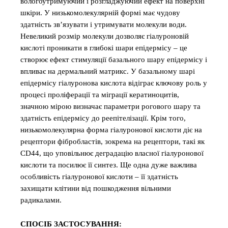
вологоутримуючий і розгладжуючий ефект на поверхні
шкіри. У низькомолекулярній формі має чудову
здатність зв’язувати і утримувати молекули води.
Невеликий розмір молекули дозволяє гіалуроновій
кислоті проникати в глибокі шари епідермісу – це
створює ефект стимуляції базального шару епідермісу і
впливає на дермальний матрикс. У базальному шарі
епідермісу гіалуронова кислота відіграє ключову роль у
процесі проліферації та міграції кератиноцитів,
значною мірою визначає параметри рогового шару та
здатність епідермісу до реепітелізації. Крім того,
низькомолекулярна форма гіалуронової кислоти діє на
рецептори фібробластів, зокрема на рецептори, такі як
CD44, що уповільнює деградацію власної гіалуронової
кислоти та посилює її синтез. Ще одна дуже важлива
особливість гіалуронової кислоти – її здатність
захищати клітини від пошкодження вільними
радикалами.
СПОСІБ ЗАСТОСУВАННЯ: