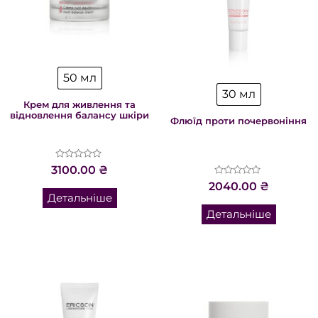
50 мл
30 мл
Крем для живлення та
відновлення балансу шкіри
Флюїд проти почервоніння
Оцінено
3100.00
₴
в
Оцінено
0
2040.00
₴
в
з
Детальніше
0
5
з
Детальніше
5