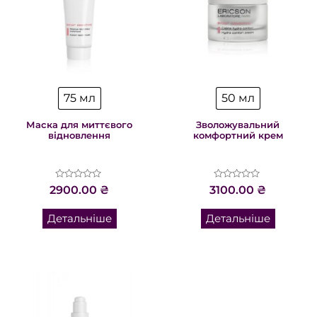
75 мл
50 мл
Маска для миттєвого
Зволожувальний
відновлення
комфортний крем
Оцінено
Оцінено
2900.00
₴
3100.00
₴
в
в
0
0
з
з
Детальніше
Детальніше
5
5