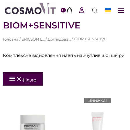
0
ERI
Догл
Доста
Пол
BIOM+SENSITIVE
/
/
/ BIOM+SENSITIVE
Головна
ERICSON LABORATOIRE в COSMOVIT
Доглядова косметика для обличчя Ericson Laboratoire в Cosmovit
Комплексне відновлення навіть найчутливішої шкіри
Фільтр
Знижка!