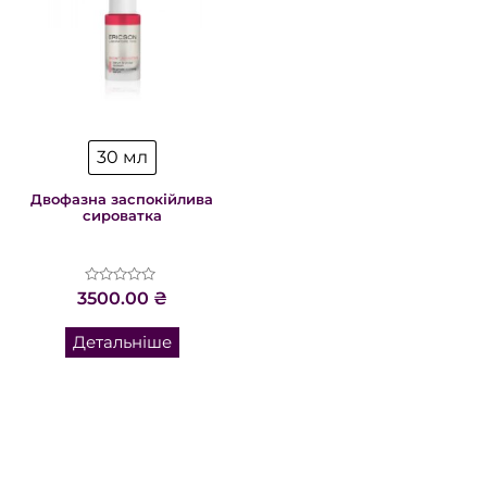
30 мл
Двофазна заспокійлива
сироватка
Оцінено
3500.00
₴
в
0
з
Детальніше
5