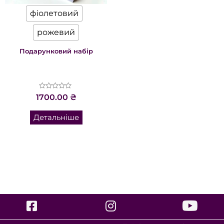
фіолетовий
рожевий
Подарунковий набір
Оцінено
1700.00
₴
в
0
з
Детальніше
5