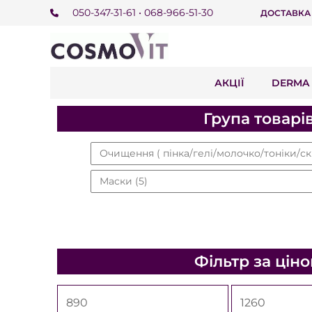
050-347-31-61 • 068-966-51-30
ДОСТАВКА
АКЦІЇ
DERMA 
Група товарі
Очищення ( пінка/гелі/молочко/тоніки/с
Маски
(5)
Фільтр за цін