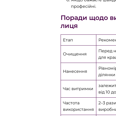
професійні.
Поради щодо в
лиця
Етап
Рекоме
Перед н
Очищення
для кра
Рівномі
Нанесення
ділянки
залежит
Час витримки
від 10 д
Частота
2–3 раз
використання
виробни