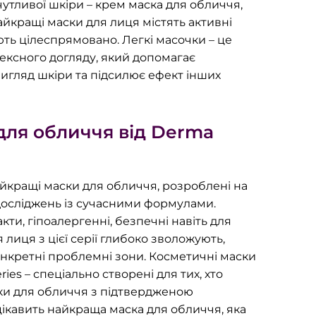
утливої шкіри – крем маска для обличчя,
найкращі маски для лиця містять активні
ть цілеспрямовано. Легкі масочки – це
ексного догляду, який допомагає
игляд шкіри та підсилює ефект інших
для обличчя від Derma
айкращі маски для обличчя, розроблені на
досліджень із сучасними формулами.
кти, гіпоалергенні, безпечні навіть для
 лиця з цієї серії глибоко зволожують,
онкретні проблемні зони. Косметичні маски
ies – спеціально створені для тих, хто
ки для обличчя з підтвердженою
цікавить найкраща маска для обличчя, яка