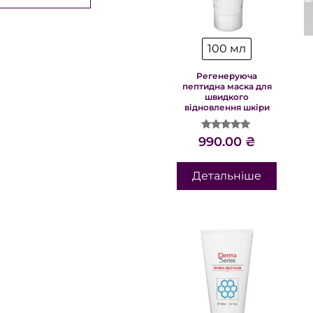
100 мл
Регенеруюча
пептидна маска для
швидкого
відновлення шкіри
Оцінено в
990.00
₴
5.00
з 5
Детальніше