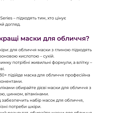
ries – підходять тим, хто цінує
й догляд.
кращі маски для обличчя?
кіри: для обличчя маски з глиною підходять
уроновою кислотою – сухій.
имку потрібні живильні формули, а влітку –
ві.
я 30+ підійде маска для обличчя професійна
понентами.
ліками обирайте дієві маски для обличчя з
ю, цинком, вітамінами.
 забезпечить набір масок для обличчя,
ізні потреби шкіри.
ий результат, обирайте маски для обличчя