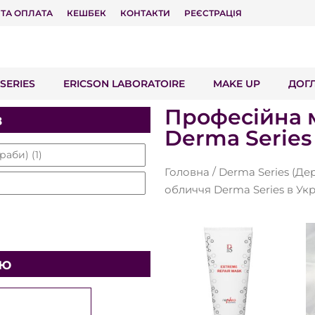
 ТА ОПЛАТА
КЕШБЕК
КОНТАКТИ
РЕЄСТРАЦІЯ
SERIES
ERICSON LABORATOIRE
MAKE UP
ДОГ
Професійна 
в
Derma Series 
краби)
(1)
/
Головна
обличчя Derma Series в Укр
ою