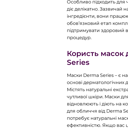
Особливо підходить для ч
діє делікатно. Зазвичай 
інгредієнти, вони працюю
обов’язковий етап компл
підтримувати здоровий в
процедур.
Користь масок 
Series
Маски Derma Series – є н
основі дерматологічних 
Містять натуральні екстра
чутливої шкіри. Маски для
відновлюють і діють на к
для обличчя від Derma Ser
потребує натуральні мас
ефективністю. Якщо вас 