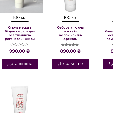
100 мл
100 мл
Сяюча маска з
Себорегулююча
біоретинолом для
маска із
бала
освітлення та
заспокійливим
ос
регенерації шкіри
ефектом
пом
Оцінено
Оцінено в
990.00
₴
890.00
₴
в
5.00
0
з 5
з
Детальніше
Детальніше
Д
5