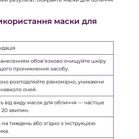
икористання маски для
ндація
анесенням обовʼязково очищуйте шкіру
щого проникнення засобу.
рно розподіляйте рівномірно, уникаючи
 навколо очей.
ь від виду масок для обличчя — частіше
о 20 хвилин.
и на тиждень або згідно з інструкцією
ка.