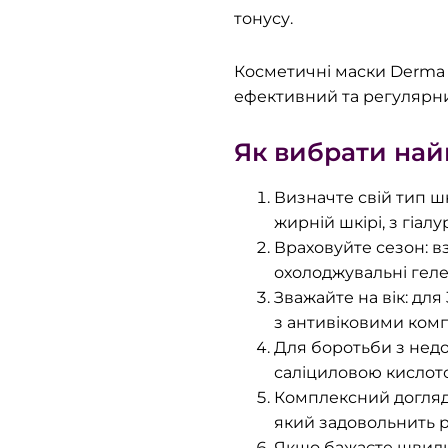
тонусу.
Косметичні маски Derma Se
ефективний та регулярни
Як вибрати най
Визначте свій тип ш
жирній шкірі, з гіал
Враховуйте сезон: вз
охолоджувальні геле
Зважайте на вік: дл
з антивіковими ком
Для боротьби з недо
саліциловою кислото
Комплексний догляд
який задовольнить р
Якщо бажаєте швидк