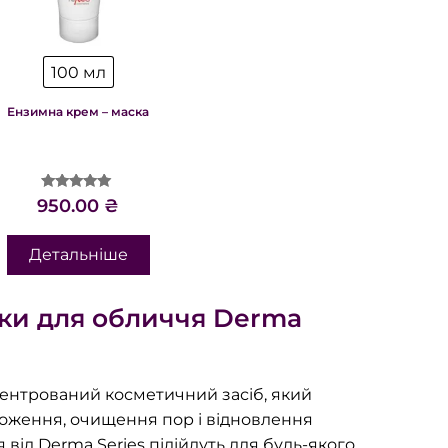
100 мл
Ензимна крем – маска
Оцінено в
950.00
₴
5.00
з 5
Детальніше
ки для обличчя Derma
центрований косметичний засіб, який
оження, очищення пор і відновлення
 від Derma Series підійдуть для будь-якого