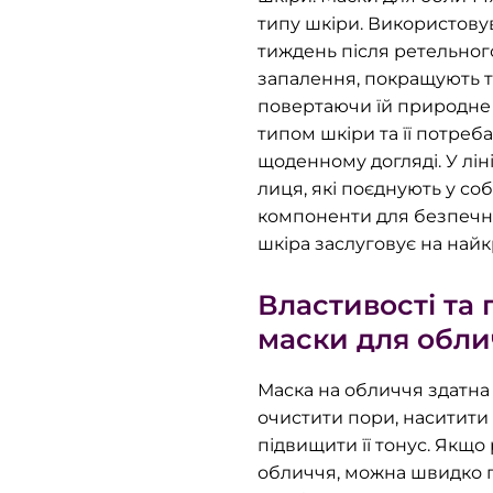
типу шкіри. Використовув
тиждень після ретельног
запалення, покращують т
повертаючи їй природне 
типом шкіри та її потре
щоденному догляді. У лін
лиця, які поєднують у со
компоненти для безпечн
шкіра заслуговує на най
Властивості та
маски для обли
Маска на обличчя здатна
очистити пори, наситити
підвищити її тонус. Якщ
обличчя, можна швидко по