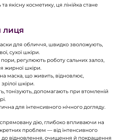
та якісну косметику, ця лінійка стане
 лиця
маски для обличчя, швидко зволожують,
ої, сухої шкіри.
 пори, регулюють роботу сальних залоз,
ля жирної шкіри.
на маска, що живить, відновлює,
зрілої шкіри.
ть, тонізують, допомагають при втомленій
рі.
тична для інтенсивного нічного догляду.
спрямовану дію, глибоко впливаючи на
кретних проблем — від інтенсивного
 до відновлення, очищення й покращення