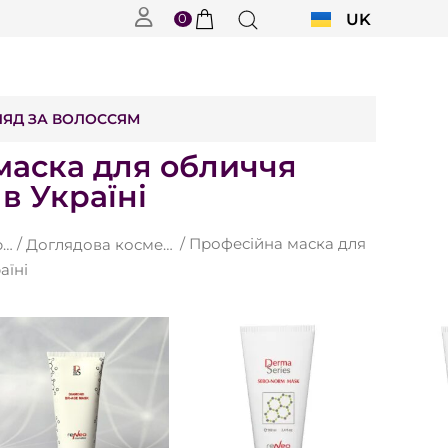
0
UK
RU
ЛЯД ЗА ВОЛОССЯМ
маска для обличчя
в Україні
/
/ Професійна маска для
Derma Series (Дерма Сіріес) в Cosmovit.shop
Доглядова косметика для обличчя DERMA SERIES в cosmovit.shop
аїні