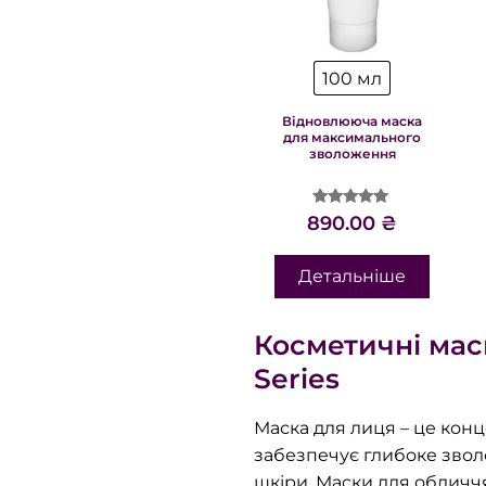
100 мл
Відновлююча маска
для максимального
зволоження
Оцінено в
890.00
₴
5.00
з 5
Детальніше
Косметичні мас
Series
Маска для лиця – це кон
забезпечує глибоке звол
шкіри. Маски для обличчя