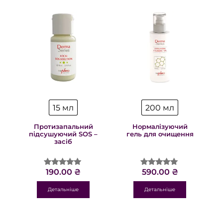
15 мл
200 мл
Протизапальний
Нормалізуючий
підсушуючий SOS –
гель для очищення
засіб
190.00
₴
590.00
₴
Оцінено в
Оцінено в
4.89
4.89
з 5
з 5
Детальніше
Детальніше