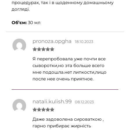
процедурах, так і в щоденному домашньому
догляді.
Об’єм:
30 мл
pronoza.opgha
18.10.2023
Оцінено в
Я перепробовала уже почти все
5
з 5
сыворотки,но эта больше всего
мне подошла.нет липкости,лицо
после нее очень приятное.
natali.kulish.99
08.12.2023
Оцінено в
Даже задоволена сироваткою ,
5
з 5
гарно прибирає жирність