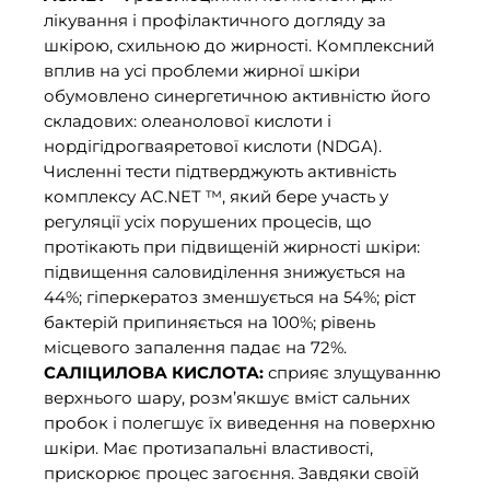
лікування і профілактичного догляду за
шкірою, схильною до жирності. Комплексний
вплив на усі проблеми жирної шкіри
обумовлено синергетичною активністю його
складових: олеанолової кислоти і
нордігідрогваяретової кислоти (NDGA).
Численні тести підтверджують активність
комплексу АС.NET ™, який бере участь у
регуляції усіх порушених процесів, що
протікають при підвищеній жирності шкіри:
підвищення саловиділення знижується на
44%; гіперкератоз зменшується на 54%; ріст
бактерій припиняється на 100%; рівень
місцевого запалення падає на 72%.
САЛІЦИЛОВА КИСЛОТА:
сприяє злущуванню
верхнього шару, розм’якшує вміст сальних
пробок і полегшує їх виведення на поверхню
шкіри. Має протизапальні властивості,
прискорює процес загоєння. Завдяки своїй