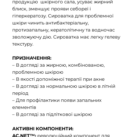
продукцію шкірного сала, усуває жирний
блиск, зменшує прояви себореї і
гіперкератозу. Сироватка для проблемної
шкіри чинить антибактеріальну,
протизапальну, кератолітичну та водночас
зволожуючу дію. Сироватка має легку гелеву
текстуру.
ПРИЗНАЧЕННЯ:
– В догляді за жирною, комбінованою,
проблемною шкірою
– В якості допоміжної терапії при акне
– В догляді за нормальною шкірою в літній
період
– Для профілактики появи запальних
елементів
– В догляді за підліткової шкірою
АКТИВНІ КОМПОНЕНТИ:
AC.NET™:
революційний компонент для