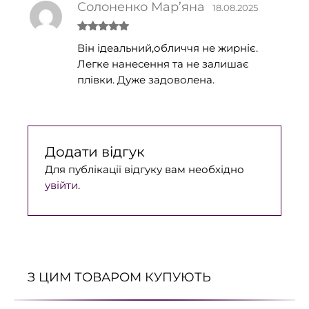
Солоненко Мар’яна
18.08.2025
Оцінено в
Він ідеальний,обличчя не жирніє.
5
з 5
Легке нанесення та не залишає
плівки. Дуже задоволена.
Додати відгук
Для публікації відгуку вам необхідно
увійти
.
З ЦИМ ТОВАРОМ КУПУЮТЬ