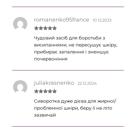
romanenko95france
10.12.2023
Оцінено в
Чудовий засіб для боротьби з
5
з 5
висипаннями, не пересушує шкіру,
прибирає запалення і зменшує
почервоніння
juliakrasnenko
22.12.2024
Оцінено в
Сиворотка дуже дієва для жирної/
5
з 5
проблемної шкіри, беру її на літо
зазвичай