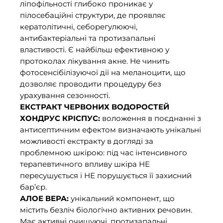
ліпофільності глибоко проникає у
пілосебаційні структури, де проявляє
кератолітичні, себорегулюючі,
антибактеріальні та протизапальні
властивості. Є найбільш ефективною у
протоколах лікування акне. Не чинить
фотосенсібілізуючої дії на меланоцити, що
дозволяє проводити процедуру без
урахування сезонності.
ЕКСТРАКТ ЧЕРВОНИХ ВОДОРОСТЕЙ
ХОНДРУС КРІСПУС:
воложення в поєднанні з
антисептичним ефектом визначають унікальні
можливості екстракту в догляді за
проблемною шкірою: під час інтенсивного
терапевтичного впливу шкіра НЕ
пересушується і НЕ порушується її захисний
бар’єр.
АЛОЕ ВЕРА:
унікальний компонент, що
містить безліч біологічно активних речовин.
Має активні очищуючі, протизапальні