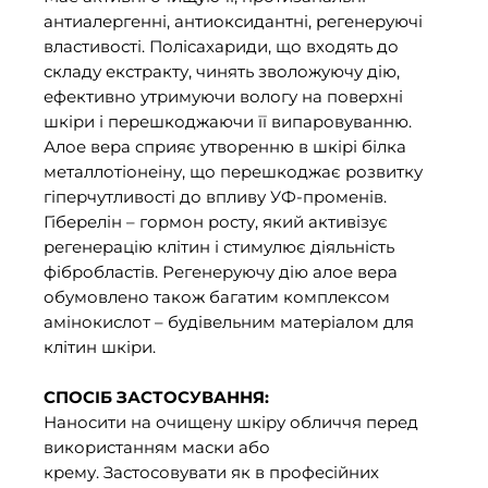
антиалергенні, антиоксидантні, регенеруючі
властивості. Полісахариди, що входять до
складу екстракту, чинять зволожуючу дію,
ефективно утримуючи вологу на поверхні
шкіри і перешкоджаючи її випаровуванню.
Алое вера сприяє утворенню в шкірі білка
металлотіонеіну, що перешкоджає розвитку
гіперчутливості до впливу УФ-променів.
Гіберелін – гормон росту, який активізує
регенерацію клітин і стимулює діяльність
фібробластів. Регенеруючу дію алое вера
обумовлено також багатим комплексом
амінокислот – будівельним матеріалом для
клітин шкіри.
СПОСІБ ЗАСТОСУВАННЯ:
Наносити на очищену шкіру обличчя перед
використанням маски або
крему. Застосовувати як в професійних