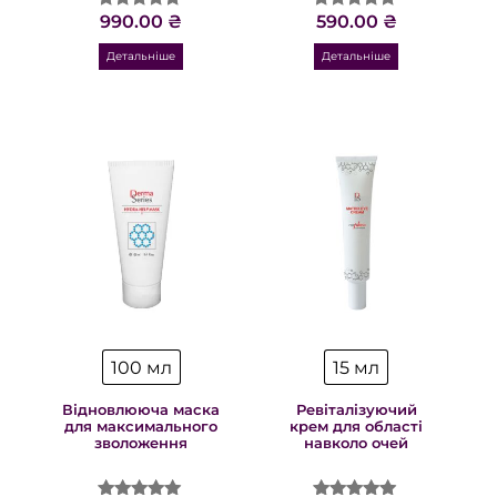
990.00
₴
590.00
₴
Оцінено в
Оцінено в
5.00
4.93
з 5
з 5
Детальніше
Детальніше
100 мл
15 мл
Відновлююча маска
Ревіталізуючий
для максимального
крем для області
зволоження
навколо очей