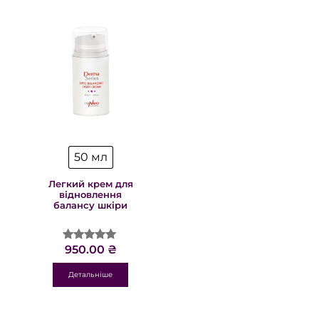
50 мл
Легкий крем для
відновлення
балансу шкіри
950.00
₴
Оцінено в
4.88
з 5
Детальніше