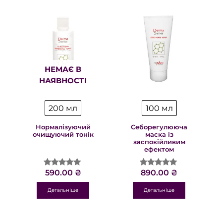
НЕМАЄ В
НАЯВНОСТІ
200 мл
100 мл
Нормалізуючий
Себорегулююча
очищуючий тонік
маска із
заспокійливим
ефектом
590.00
₴
890.00
₴
Оцінено в
Оцінено в
4.88
5.00
з 5
з 5
Детальніше
Детальніше