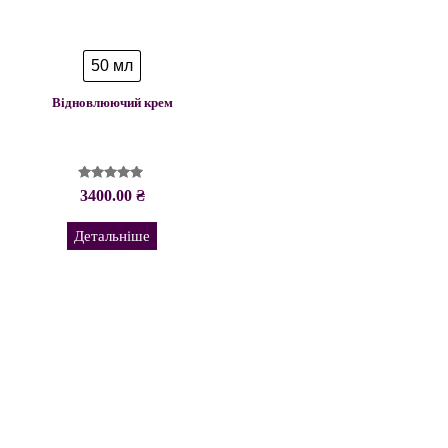
50 мл
Відновлюючий крем
Оцінено в
3400.00
₴
5.00
з 5
Детальніше