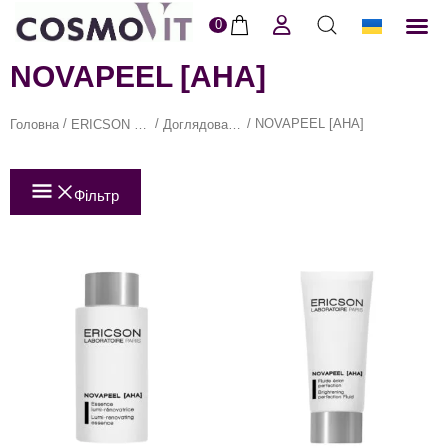
0
ERI
Догля
Доставк
Пол
NOVAPEEL [AHA]
/
/
/ NOVAPEEL [AHA]
Головна
ERICSON LABORATOIRE в COSMOVIT
Доглядова косметика для обличчя Ericson Laboratoire в Cosmovit
Фільтр