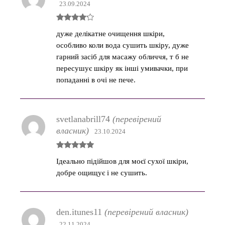
23.09.2024
Оцінено
дуже делікатне очищення шкіри,
в
4
з 5
особливо коли вода сушить шкіру, дуже
гарний засіб для масажу обличчя, т б не
пересушує шкіру як інші умивачки, при
попаданні в очі не пече.
svetlanabrill74
(перевірений
власник)
23.10.2024
Оцінено в
Ідеально підійшов для моєї сухої шкіри,
5
з 5
добре ощищує і не сушить.
den.itunes11
(перевірений власник)
22.11.2024