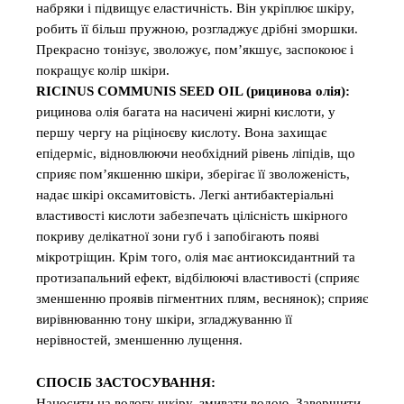
набряки і підвищує еластичність. Він укріплює шкіру,
робить її більш пружною, розгладжує дрібні зморшки.
Прекрасно тонізує, зволожує, пом’якшує, заспокоює і
покращує колір шкіри.
RICINUS COMMUNIS SEED OIL (рицинова олія):
рицинова олія багата на насичені жирні кислоти, у
першу чергу на ріціноєву кислоту. Вона захищає
епідерміс, відновлюючи необхідний рівень ліпідів, що
сприяє пом’якшенню шкіри, зберігає її зволоженість,
надає шкірі оксамитовість. Легкі антибактеріальні
властивості кислоти забезпечать цілісність шкірного
покриву делікатної зони губ і запобігають появі
мікротріщин. Крім того, олія має антиоксидантний та
протизапальний ефект, відбілюючі властивості (сприяє
зменшенню проявів пігментних плям, веснянок); сприяє
вирівнюванню тону шкіри, згладжуванню її
нерівностей, зменшенню лущення.
СПОСІБ ЗАСТОСУВАННЯ:
Наносити на вологу шкіру, змивати водою. Завершити