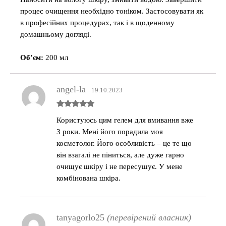
процес очищення необхідно тоніком. Застосовувати як
в професійних процедурах, так і в щоденному
домашньому догляді.
Об’єм:
200 мл
angel-la
19.10.2023
Оцінено в
Користуюсь цим гелем для вмивання вже
5
з 5
3 роки. Мені його порадила моя
косметолог. Його особливість – це те що
він взагалі не піниться, але дуже гарно
очищує шкіру і не пересушує. У мене
комбінована шкіра.
tanyagorlo25
(перевірений власник)