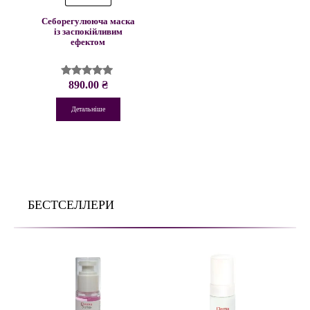
Себорегулююча маска
із заспокійливим
ефектом
890.00
₴
Оцінено в
5.00
з 5
Детальніше
БЕСТСЕЛЛЕРИ