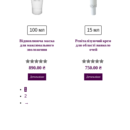
100 мл
15 мл
Відновлююча маска
Ревіталізуючий крем
для максимального
для області навколо
зволоження
очей
890.00
₴
750.00
₴
Оцінено в
Оцінено в
5.00
4.96
з 5
з 5
Детальніше
Детальніше
1
2
→