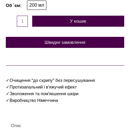
200 мл
У кошик
Швидке замовлення
✓Очищення “до скрипу” без пересушування
✓Протизапальний і в’яжучий ефект
✓Зволоження та пом’якшення шкіри
✓Виробництво Німеччина
Опис