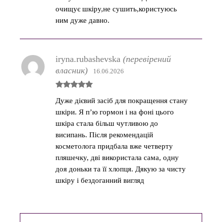
очищує шкіру,не сушить,користуюсь
ним дуже давно.
iryna.rubashevska
(перевірений
власник)
16.06.2026
Оцінено в
Дуже дієвий засіб для покращення стану
5
з 5
шкіри. Я пʼю гормон і на фоні цього
шкіра стала більш чутливою до
висипань. Після рекомендацій
косметолога придбала вже четверту
пляшечку, дві використала сама, одну
доя доньки та її хлопця. Дякую за чисту
шкіру і бездоганний вигляд