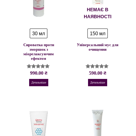
НЕМАЄ В
НАЯВНОСТІ
30 мл
150 мл
Сироватка проти
Універсальний мус для
зморшок з
очищення
міорелаксуючим
ефектом
990.00
₴
590.00
₴
Оцінено в
Оцінено в
5.00
4.93
з 5
з 5
Детальніше
Детальніше