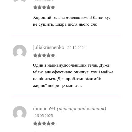
Оцінено в
Хороший гель замовляю вже 3 баночку,
5
з 5
не сушить, шкіра після нього сяє
juliakrasnenko
22.12.2024
Оцінено в
Один з найнайулюбленіших гелів. Дуже
5
з 5
мʼяко але ефективно очищує, хоч і майже
не піниться. Для проблемної/комбі/
жирної шкіри це мастхев
munhen94
(перевірений власник)
26.05.2025
Оцінено в