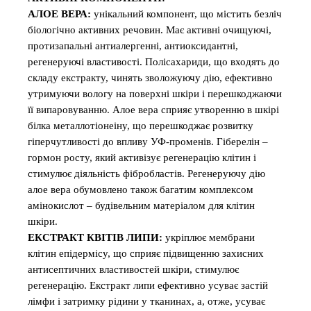
АЛОЕ ВЕРА:
унікальний компонент, що містить безліч
біологічно активних речовин. Має активні очищуючі,
протизапальні антиалергенні, антиоксидантні,
регенеруючі властивості. Полісахариди, що входять до
складу екстракту, чинять зволожуючу дію, ефективно
утримуючи вологу на поверхні шкіри і перешкоджаючи
її випаровуванню. Алое вера сприяє утворенню в шкірі
білка металлотіонеіну, що перешкоджає розвитку
гіперчутливості до впливу УФ-променів. Гіберелін –
гормон росту, який активізує регенерацію клітин і
стимулює діяльність фібробластів. Регенеруючу дію
алое вера обумовлено також багатим комплексом
амінокислот – будівельним матеріалом для клітин
шкіри.
ЕКСТРАКТ КВІТІВ ЛИПИ:
укріплює мембрани
клітин епідермісу, що сприяє підвищенню захисних
антисептичних властивостей шкіри, стимулює
регенерацію. Екстракт липи ефективно усуває застій
лімфи і затримку рідини у тканинах, а, отже, усуває