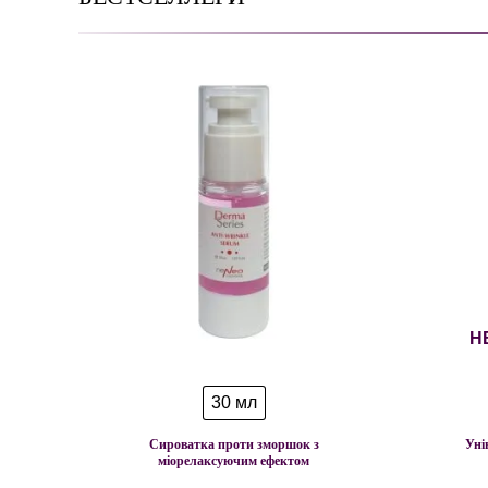
Н
30 мл
Сироватка проти зморшок з
Уні
міорелаксуючим ефектом