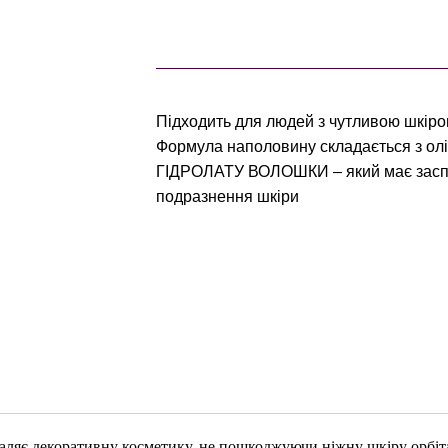
Підходить для людей з чутливою шкірою 
Формула наполовину складається з олі
ГІДРОЛАТУ ВОЛОШКИ – який має заспок
подразнення шкіри
аляє декоративну косметику, не пошкоджуючи ніжну шкіру орбіт