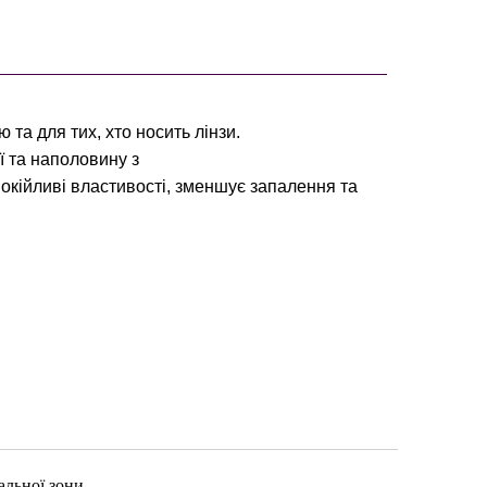
та для тих, хто носить лінзи.
ї та наполовину з
ійливі властивості, зменшує запалення та
альної зони.