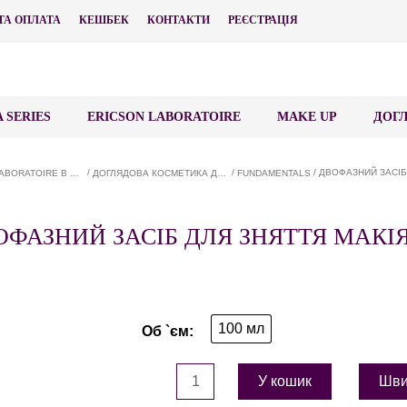
ТА ОПЛАТА
КЕШБЕК
КОНТАКТИ
РЕЄСТРАЦІЯ
 SERIES
ERICSON LABORATOIRE
MAKE UP
ДОГЛ
/
/
/ ДВОФАЗНИЙ ЗАСІБ
ERICSON LABORATOIRE В COSMOVIT
ДОГЛЯДОВА КОСМЕТИКА ДЛЯ ОБЛИЧЧЯ ERICSON LABORATOIRE В COSMOVIT
FUNDAMENTALS
ОФАЗНИЙ ЗАСІБ ДЛЯ ЗНЯТТЯ МАКІ
100 мл
У кошик
Шви