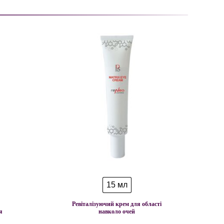
15 мл
Ревіталізуючий крем для області
я
навколо очей