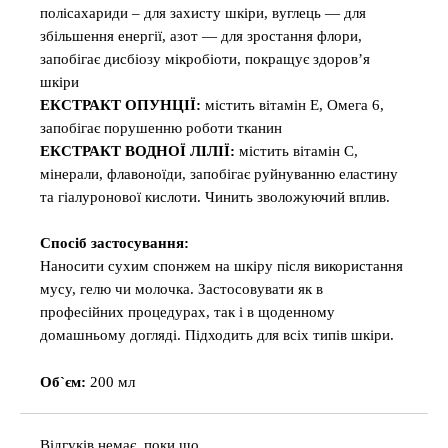
полісахариди – для захисту шкіри, вуглець — для
збільшення енергії, азот — для зростання флори,
запобігає дисбіозу мікробіоти, покращує здоров’я
шкіри
ЕКСТРАКТ ОПУНЦІЇ:
містить вітамін Е, Омега 6,
запобігає порушенню роботи тканин
ЕКСТРАКТ ВОДНОЇ ЛІЛІЇ:
містить вітамін С,
мінерали, флавоноїди, запобігає руйнуванню еластину
та гіалуронової кислоти. Чинить зволожуючий вплив.
Спосіб застосування:
Наносити сухим спонжем на шкіру після використання
мусу, гелю чи молочка. Застосовувати як в
професійних процедурах, так і в щоденному
домашньому догляді. Підходить для всіх типів шкіри.
Об`єм:
200 мл
Відгуків немає, поки що.