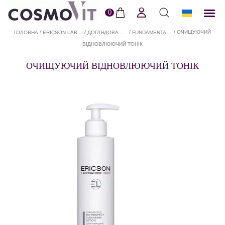
0
ERI
Догля
Доставк
Пол
/
/
/
/ ОЧИЩУЮЧИЙ
ГОЛОВНА
ERICSON LABORATOIRE В COSMOVIT
ДОГЛЯДОВА КОСМЕТИКА ДЛЯ ОБЛИЧЧЯ ERICSON LABORATOIRE В COSMOVIT
FUNDAMENTALS
ВІДНОВЛЮЮЧИЙ ТОНІК
ОЧИЩУЮЧИЙ ВІДНОВЛЮЮЧИЙ ТОНІК