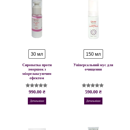
30 мл
150 мл
Сироватка проти
Універсальний мус для
зморшок з
очищення
міорелаксуючим
ефектом
990.00
₴
590.00
₴
Оцінено в
Оцінено в
5.00
4.93
з 5
з 5
Детальніше
Детальніше