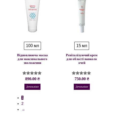
100 мл
15 мл
Відновлююча маска
Ревіталізуючий крем
для максимального
для області навколо
зволоження
очей
890.00
₴
750.00
₴
Оцінено в
Оцінено в
5.00
4.96
з 5
з 5
Детальніше
Детальніше
1
2
→