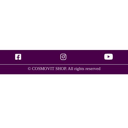
© COSMOVIT SHOP. All rights reserved
Догляд
Спеціалізовани креми - захіст та комфорт
(1)
Структура домашнього догляду