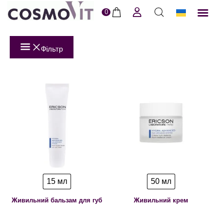
0
ERI
Догля
Доставк
Пол
Фільтр
15 мл
50 мл
Живильний бальзам для губ
Живильний крем