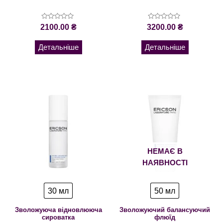
Оцінено
Оцінено
2100.00
₴
3200.00
₴
в
в
0
0
з
з
Детальніше
Детальніше
5
5
НЕМАЄ В
НАЯВНОСТІ
30 мл
50 мл
Зволожуюча відновлююча
Зволожуючий балансуючий
сироватка
флюїд