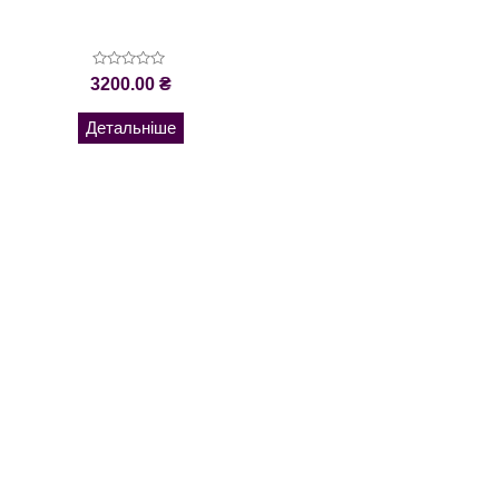
Оцінено
3200.00
₴
в
0
з
Детальніше
5