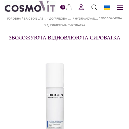
0
ERI
Догля
Доставк
Пол
/
/
/
/ ЗВОЛОЖУЮЧА
ГОЛОВНА
ERICSON LABORATOIRE В COSMOVIT
ДОГЛЯДОВА КОСМЕТИКА ДЛЯ ОБЛИЧЧЯ ERICSON LABORATOIRE В COSMOVIT
HYDRA ADVANCED
ВІДНОВЛЮЮЧА СИРОВАТКА
ЗВОЛОЖУЮЧА ВІДНОВЛЮЮЧА СИРОВАТКА