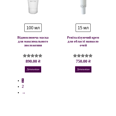
100 мл
15 мл
Відновлююча маска
Ревіталізуючий крем
для максимального
для області навколо
зволоження
очей
890.00
₴
750.00
₴
Оцінено в
Оцінено в
5.00
4.96
з 5
з 5
Детальніше
Детальніше
1
2
→