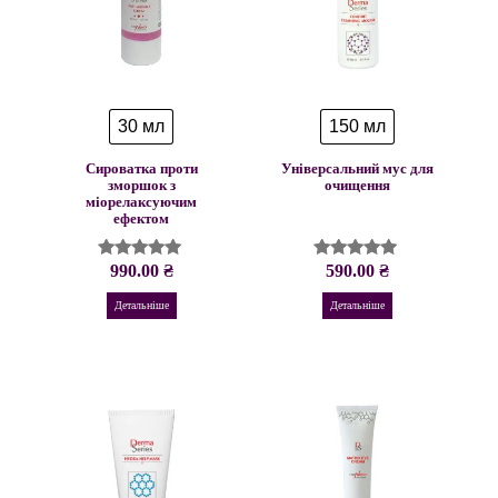
30 мл
150 мл
Сироватка проти
Універсальний мус для
зморшок з
очищення
міорелаксуючим
ефектом
990.00
₴
590.00
₴
Оцінено в
Оцінено в
5.00
4.93
з 5
з 5
Детальніше
Детальніше