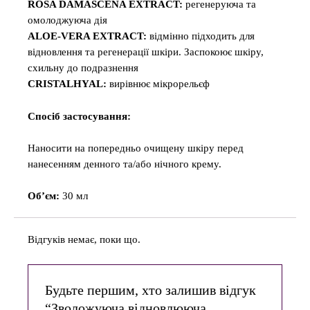
ROSA DAMASCENA EXTRACT:
регенеруюча та
омолоджуюча дія
ALOE-VERA EXTRACT:
відмінно підходить для
відновлення та регенерації шкіри. Заспокоює шкіру,
схильну до подразнення
CRISTALHYAL:
вирівнює мікрорельєф
Спосіб застосування:
Наносити на попередньо очищену шкіру перед
нанесенням денного та/або нічного крему.
Об’єм:
30 мл
Відгуків немає, поки що.
Будьте першим, хто залишив відгук
“Зволожуюча відновлююча