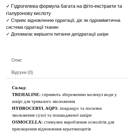
✓ Гідрогелева формула багата на фіто-екстракти та
гіалуронову кислоту
✓ Сприяє відновленню гідратації, діє як гідроміметична
система гідратації тканин
✓ Допомагає вирішити питання дегідратації шкіри
Опис
Відгуки (0)
Склад:
TREHALINE:
сприяють збереженню молекул води у
шкірі для тривалого зволоження
HYDROCERYL AQP3:
покращує та посилює
зволоження сухої та пошкодженої шкіри
OSMOCELLA:
стимулює вироблення осмолітів для
прискорення відновлення кератиноцитів