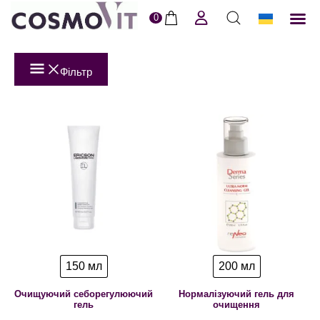
0
ERI
Догля
Доставк
Пол
Фільтр
150 мл
200 мл
Очищуючий себорегулюючий
Нормалізуючий гель для
гель
очищення