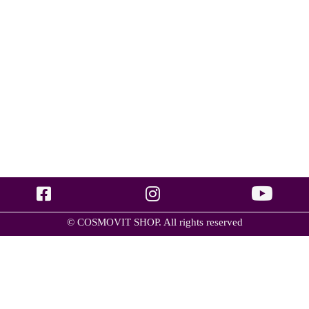
© COSMOVIT SHOP. All rights reserved
Група товарів
Очищення ( пінка/гелі/молочко/тоніки/скраби)
(1)