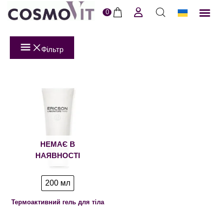
0
ERI
Догля
Доставк
Пол
Фільтр
НЕМАЄ В
НАЯВНОСТІ
200 мл
Термоактивний гель для тіла