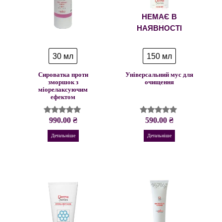
НЕМАЄ В
НАЯВНОСТІ
30 мл
150 мл
Сироватка проти
Універсальний мус для
зморшок з
очищення
міорелаксуючим
ефектом
990.00
₴
590.00
₴
Оцінено в
Оцінено в
5.00
4.93
з 5
з 5
Детальніше
Детальніше