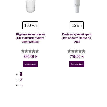
100 мл
15 мл
Відновлююча маска
Ревіталізуючий крем
для максимального
для області навколо
зволоження
очей
890.00
₴
750.00
₴
Оцінено в
Оцінено в
5.00
4.96
з 5
з 5
Детальніше
Детальніше
1
2
→