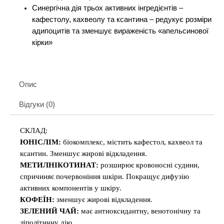
Синергічна дія трьох активних інгредієнтів –
кафестолу, кахвеолу та ксантина – редукує розміри
адипоцитів та зменшує вираженість «апельсинової
кірки»
Опис
Відгуки (0)
СКЛАД:
ЮНІСЛІМ:
біокомплекс, містить кафестол, кахвеол та
ксантин. Зменшує жирові відкладення.
МЕТИЛНІКОТИНАТ:
розширює кровоносні судини,
спричиняє почервоніння шкіри. Покращує дифузію
активних компонентів у шкіру.
КОФЕЇН:
зменшує жирові відкладення.
ЗЕЛЕНИЙ ЧАЙ:
має антиоксидантну, венотонічну та
ліполітичну дію.