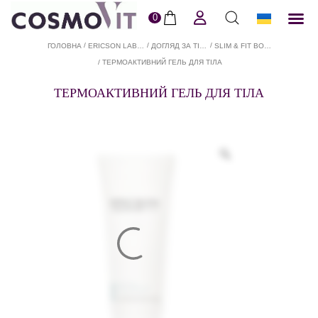
0
ERI
Догля
Доставк
Пол
/
/
/
ГОЛОВНА
ERICSON LABORATOIRE В COSMOVIT
ДОГЛЯД ЗА ТІЛОМ EL
SLIM & FIT BODY EXPERTISE
/ ТЕРМОАКТИВНИЙ ГЕЛЬ ДЛЯ ТІЛА
ТЕРМОАКТИВНИЙ ГЕЛЬ ДЛЯ ТІЛА