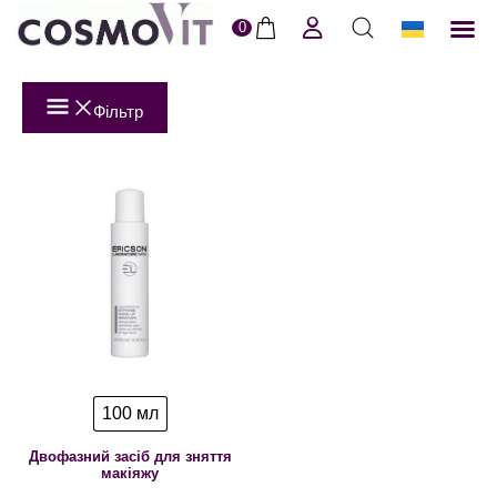
0
ERI
Догля
Доставк
Пол
Фільтр
100 мл
Двофазний засіб для зняття
макіяжу