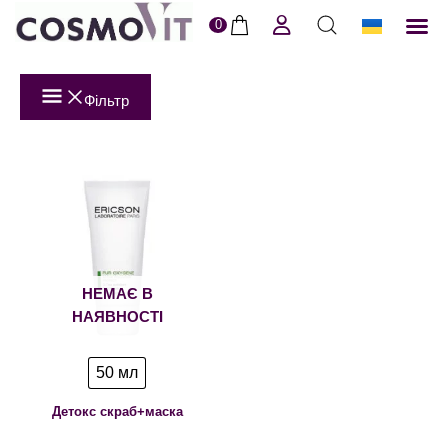
0
ERI
Догля
Доставк
Пол
Фільтр
НЕМАЄ В
НАЯВНОСТІ
50 мл
Детокс скраб+маска