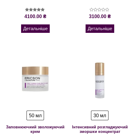
Оцінено в
Оцінено
4100.00
₴
3100.00
₴
5.00
в
з 5
0
з
Детальніше
Детальніше
5
50 мл
30 мл
Заповнюючиий зволожуючий
Інтенсивний розгладжуючий
крем
зморшки концентрат