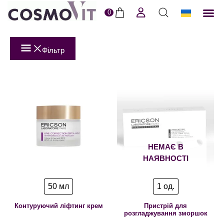
0
ERI
Догля
Доставк
Пол
Фільтр
НЕМАЄ В
НАЯВНОСТІ
50 мл
1 од.
Контуруючий ліфтинг крем
Пристрій для
розгладжування зморшок