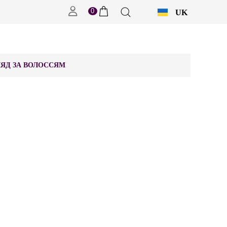
0
UK
RU
ЯД ЗА ВОЛОССЯМ