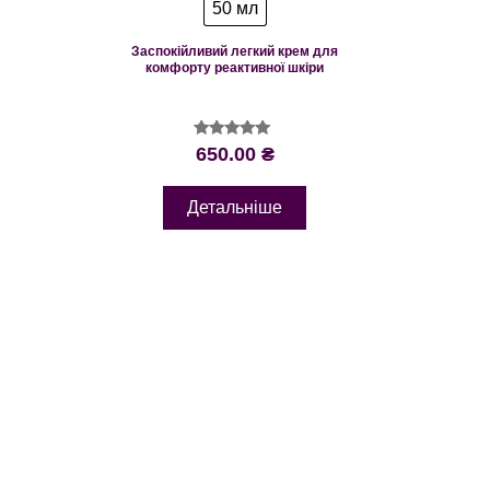
50 мл
Заспокійливий легкий крем для
комфорту реактивної шкіри
Оцінено в
650.00
₴
5.00
з 5
Детальніше