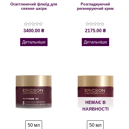
Освітлюючий флюїд для
Розгладжуючий
сяяння шкіри
регенеруючий крем
Оцінено
Оцінено
3400.00
₴
2175.00
₴
в
в
0
0
з
з
Детальніше
Детальніше
5
5
НЕМАЄ В
НАЯВНОСТІ
50 мл
50 мл