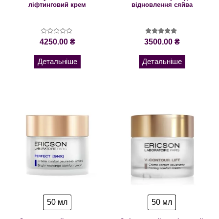
ліфтинговий крем
відновлення сяйва
Оцінено
Оцінено в
4250.00
₴
3500.00
₴
в
5.00
0
з 5
з
Детальніше
Детальніше
5
50 мл
50 мл