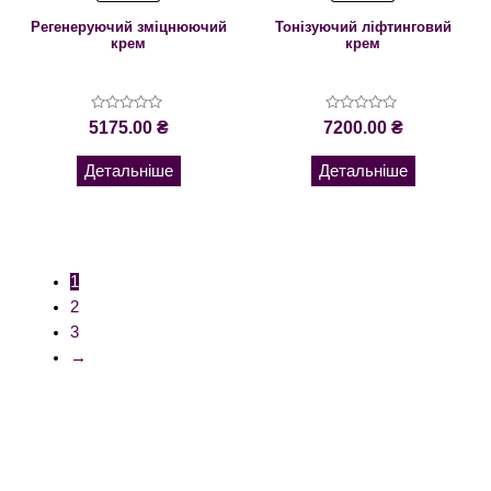
Регенеруючий зміцнюючий
Тонізуючий ліфтинговий
крем
крем
Оцінено
Оцінено
5175.00
₴
7200.00
₴
в
в
0
0
з
з
Детальніше
Детальніше
5
5
1
2
3
→