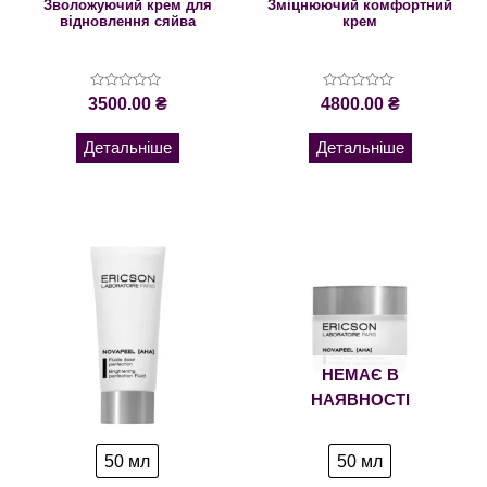
Зволожуючий крем для
Зміцнюючий комфортний
відновлення сяйва
крем
Оцінено
Оцінено
3500.00
₴
4800.00
₴
в
в
0
0
з
з
Детальніше
Детальніше
5
5
НЕМАЄ В
НАЯВНОСТІ
50 мл
50 мл