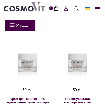
0
ERI
Догля
Доставк
Пол
Фільтр
50 мл
50 мл
Крем для живлення та
Зволожувальний
відновлення балансу шкіри
комфортний крем