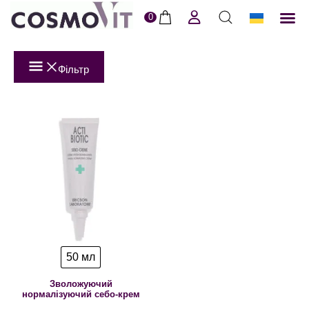
0
ERI
Догля
Доставк
Пол
Фільтр
50 мл
Зволожуючий
нормалізуючий себо-крем