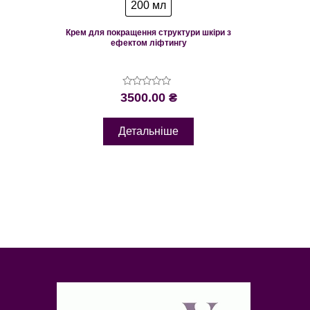
200 мл
Крем для покращення структури шкіри з
ефектом ліфтингу
Оцінено
3500.00
₴
в
0
з
Детальніше
5