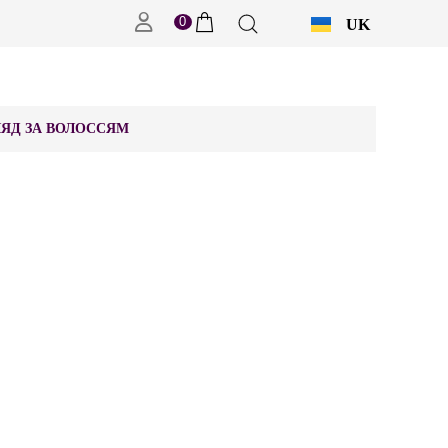
0
UK
RU
ЯД ЗА ВОЛОССЯМ