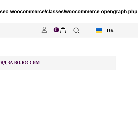
s/wpseo-woocommerce/classes/woocommerce-opengraph.php
0
UK
RU
ЯД ЗА ВОЛОССЯМ