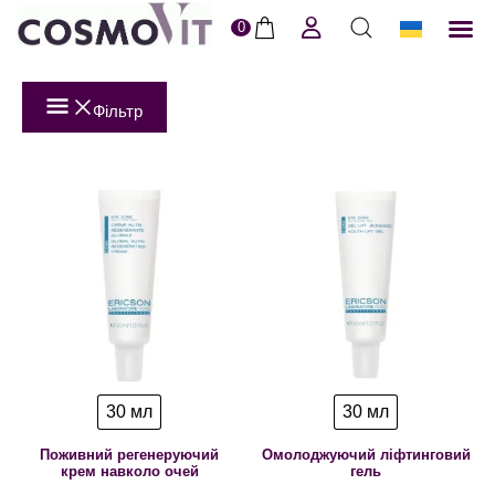
0
ERI
Догля
Доставк
Пол
Фільтр
30 мл
30 мл
Поживний регенеруючий
Омолоджуючий ліфтинговий
крем навколо очей
гель