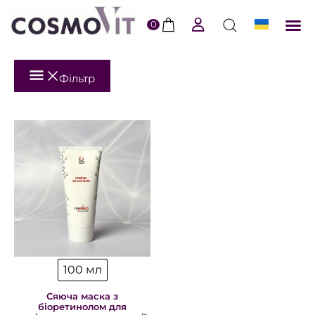
0
ERI
Догл
Доста
Пол
Фільтр
100 мл
Сяюча маска з
біоретинолом для