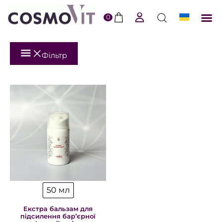
0
ERI
Догл
Доста
Пол
Фільтр
50 мл
Екстра бальзам для
підсилення бар’єрної