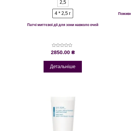
2,5
4 * 2,5 г
Поживн
Патчі миттєвої дії для зони навколо очей
Оцінено
2850.00
₴
в
0
з
Детальніше
5