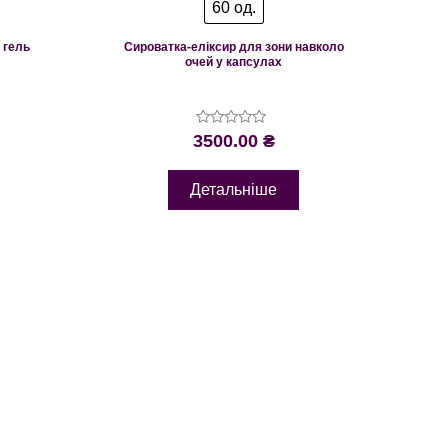
60 од.
 гель
Сироватка-еліксир для зони навколо
очей у капсулах
Оцінено
3500.00
₴
в
0
з
Детальніше
5