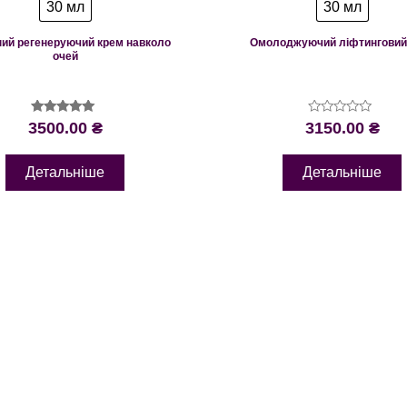
30 мл
30 мл
ий регенеруючий крем навколо
Омолоджуючий ліфтинговий
очей
Оцінено в
Оцінено
3500.00
₴
3150.00
₴
5.00
в
з 5
0
з
Детальніше
Детальніше
5