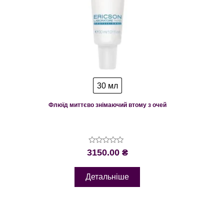
30 мл
Флюїд миттєво знімаючий втому з очей
Оцінено
3150.00
₴
в
0
з
Детальніше
5