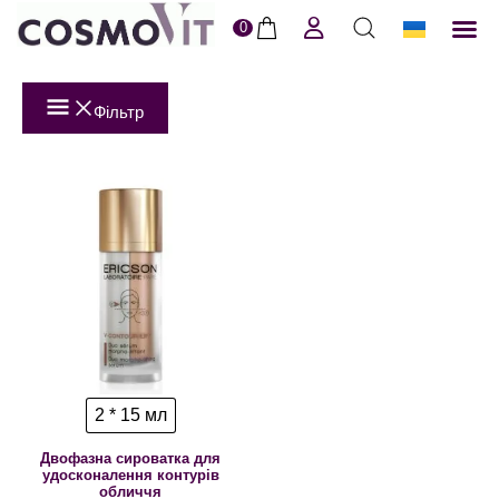
0
ERI
Догля
Доставк
Пол
Фільтр
2 * 15 мл
Двофазна сироватка для
удосконалення контурів
обличчя