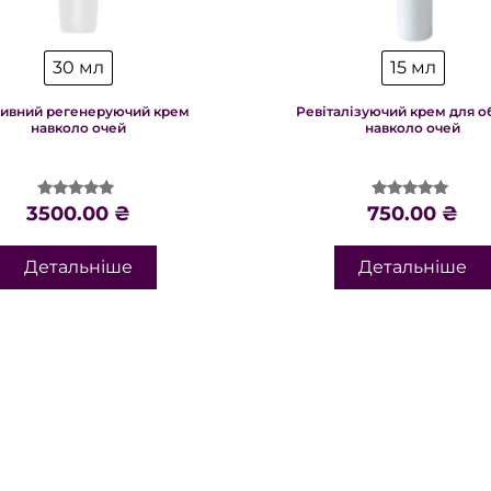
30 мл
15 мл
ивний регенеруючий крем
Ревіталізуючий крем для о
навколо очей
навколо очей
Оцінено в
Оцінено в
3500.00
₴
750.00
₴
5.00
4.96
з 5
з 5
Детальніше
Детальніше