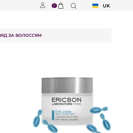
0
UK
RU
ЛЯД ЗА ВОЛОССЯМ