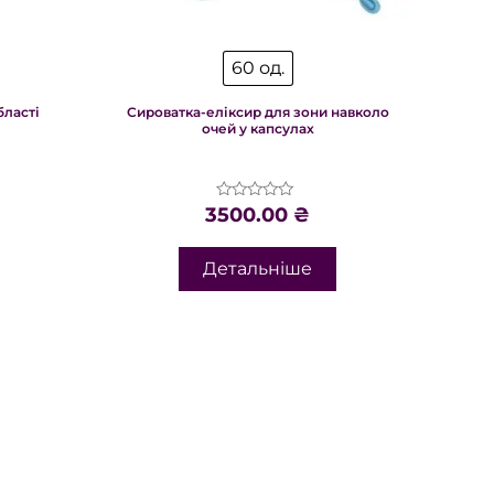
60 од.
бласті
Сироватка-еліксир для зони навколо
очей у капсулах
Оцінено
3500.00
₴
в
0
з
Детальніше
5