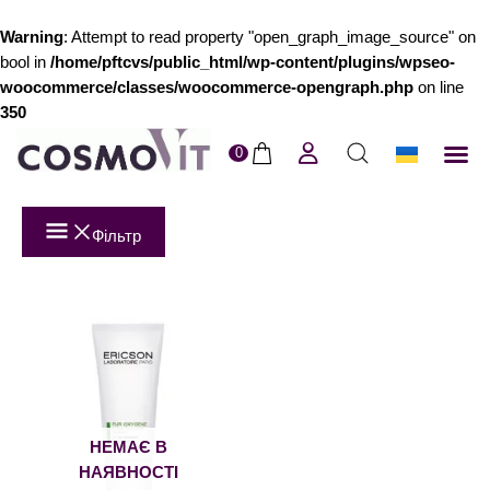
Warning
: Attempt to read property "open_graph_image_source" on
bool in
/home/pftcvs/public_html/wp-content/plugins/wpseo-
woocommerce/classes/woocommerce-opengraph.php
on line
350
0
ERI
Догля
Доставк
Пол
Фільтр
НЕМАЄ В
НАЯВНОСТІ