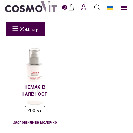
0
ERI
Догля
Доставк
Пол
Фільтр
НЕМАЄ В
НАЯВНОСТІ
200 мл
Заспокійливе молочко