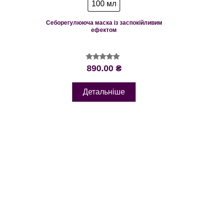
100 мл
Себорегулююча маска із заспокійливим
ефектом
Оцінено в
890.00
₴
5.00
з 5
Детальніше