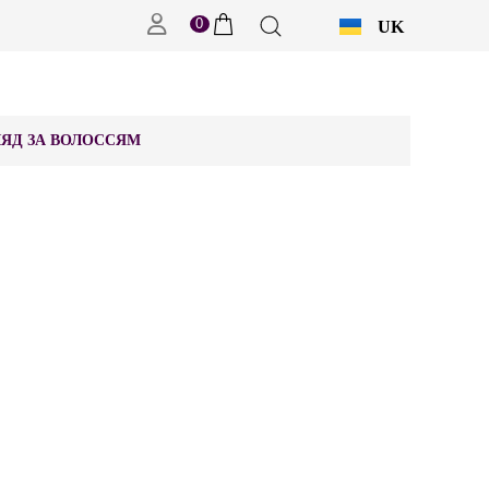
0
UK
RU
ЯД ЗА ВОЛОССЯМ