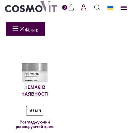
0
ERI
Догля
Доставк
Пол
Фільтр
НЕМАЄ В
НАЯВНОСТІ
50 мл
Розгладжуючий
регенеруючий крем