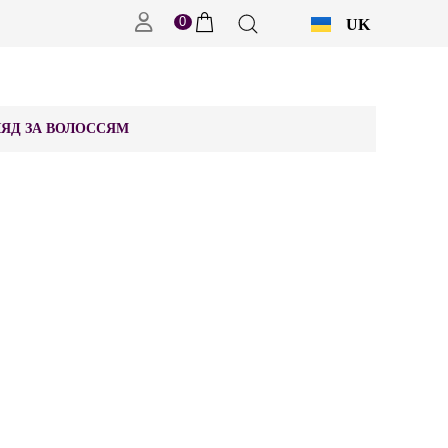
0
UK
RU
ЯД ЗА ВОЛОССЯМ