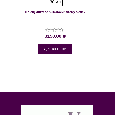
30 мл
Флюїд миттєво знімаючий втому з очей
Оцінено
3150.00
₴
в
0
з
Детальніше
5