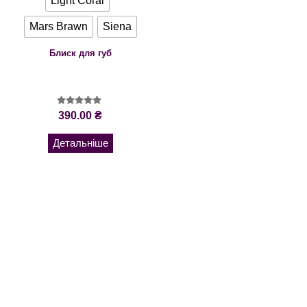
Light Coral
Mars Brawn
Siena
Блиск для губ
Оцінено в
390.00
₴
5.00
з 5
Детальніше