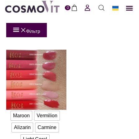
0
ERI
Догля
Доставк
Пол
Фільтр
Maroon
Vermilion
Alizarin
Carmine