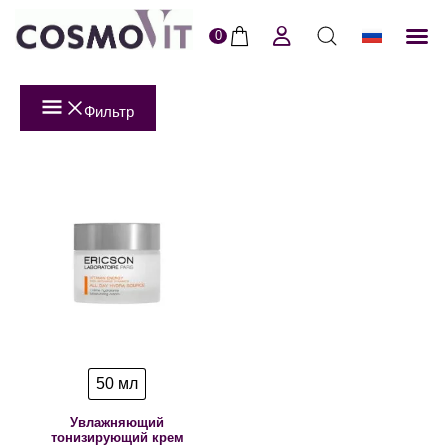
0
ERI
Пол
Фильтр
50 мл
Увлажняющий
тонизирующий крем