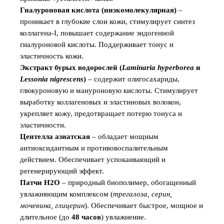
Гиалуроновая кислота (низкомолекулярная)
–
проникает в глубокие слои кожи, стимулирует синтез
коллагена-I, повышает содержание эндогенной
гиалуроновой кислоты. Поддерживает тонус и
эластичность кожи.
Экстракт бурых водорослей (
Laminaria hyperborea
и
Lessonia nigrescens
)
– содержит олигосахариды,
глюкуроновую и мануроновую кислоты. Стимулирует
выработку коллагеновых и эластиновых волокон,
укрепляет кожу, предотвращает потерю тонуса и
эластичности.
Центелла азиатская
– обладает мощным
антиоксидантным и противовоспалительным
действием. Обеспечивает успокаивающий и
регенерирующий эффект.
Патчи Н2О
– природный биополимер, обогащенный
увлажняющим комплексом (
трегалоза, серин,
мочевина, глицерин
). Обеспечивает быстрое, мощное и
длительное (до
48 часов
) увлажнение.