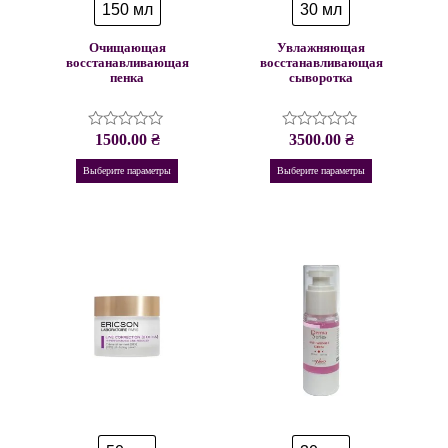
150 мл
30 мл
Очищающая
Увлажняющая
восстанавливающая
восстанавливающая
пенка
сыворотка
1500.00
₴
3500.00
₴
Оценка
Оценка
0
0
из
из
Выберите параметры
Выберите параметры
5
5