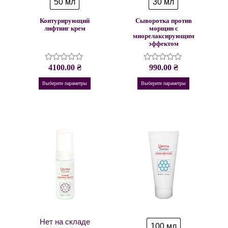
50 мл
30 мл
Контурирующий
Сыворотка против
лифтинг крем
морщин с
миорелаксирующим
эффектом
4100.00
₴
990.00
₴
Оценка
Оценка
0
0
из
из
Выберите параметры
Выберите параметры
5
5
Нет на складе
100 мл