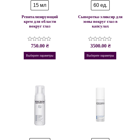
15 мл
60 ед.
Ревитализирующий
Сыворотка-эликсир для
крем для области
зоны вокруг глаз в
вокруг глаз
капсулах
750.00
₴
3500.00
₴
Оценка
Оценка
0
0
из
из
Выберите параметры
Выберите параметры
5
5