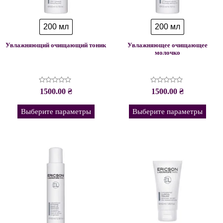
200 мл
200 мл
Увлажняющий очищающий тоник
Увлажняющее очищающее
молочко
Оценка
Оценка
1500.00
₴
1500.00
₴
0
0
из
из
5
5
Выберите параметры
Выберите параметры