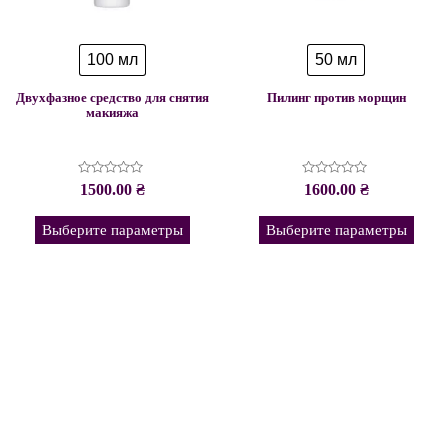
100 мл
50 мл
Двухфазное средство для снятия
Пилинг против морщин
макияжа
Оценка
Оценка
1500.00
₴
1600.00
₴
0
0
из
из
5
5
Выберите параметры
Выберите параметры