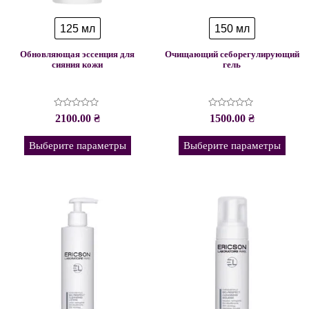
125 мл
150 мл
Обновляющая эссенция для
Очищающий себорегулирующий
сияния кожи
гель
Оценка
Оценка
2100.00
₴
1500.00
₴
0
0
из
из
5
5
Выберите параметры
Выберите параметры