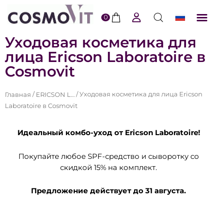
0
ERI
По
Уходовая косметика для
лица Ericson Laboratoire в
Cosmovit
/
/ Уходовая косметика для лица Ericson
Главная
ERICSON LABORATOIRE в COSMOVIT
Laboratoire в Cosmovit
Идеальный комбо-уход от Ericson Laboratoire!
Покупайте любое SPF-средство и сыворотку со
скидкой 15% на комплект.
Предложение действует до 31 августа.