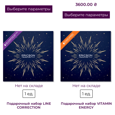
0
Оценка
из
3600.00
₴
0
5
Выберите параметры
из
5
Выберите параметры
Нет на складе
Нет на складе
1 ед.
1 ед.
Подарочный набор LINE
Подарочный набор VITAMIN
CORRECTION
ENERGY