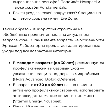
выравнивание рельефа? Подойдёт Novapeel и
также скрабы Fundamentals.
Важен уход за кожей вокруг глаз? Специально
для этого создана линия Eye Zone.
Таким образом, выбор стоит строить не на
обобщённых предпочтениях, а на актуальном
запросе кожи. 3. Учитывайте возрастные особенности.
Эриксон Лаборатория предлагает адаптированные
уходы под все возрастные категории:
В
молодом возрасте (до 30 лет)
рекомендуется
профилактический и базовый уход —
увлажнение, защита, поддержка микробиома
(Hydra Advanced, BiologicDefense).
В возрасте
от 30 до 40 лет
важно начинать
активную профилактику старения, использовать
антиоксиданты, мягкие пилинги, витамины
(Vitamin Energy, Novapeel).
После
40 лет
акцент смещается на