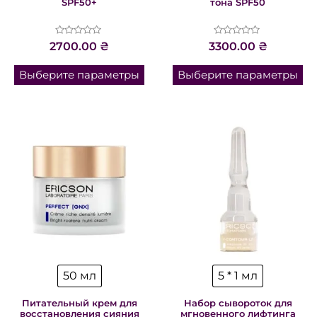
SPF50+
тона SPF50
Оценка
Оценка
2700.00
₴
3300.00
₴
0
0
из
из
5
5
Выберите параметры
Выберите параметры
50 мл
5 * 1 мл
Питательный крем для
Набор сывороток для
восстановления сияния
мгновенного лифтинга