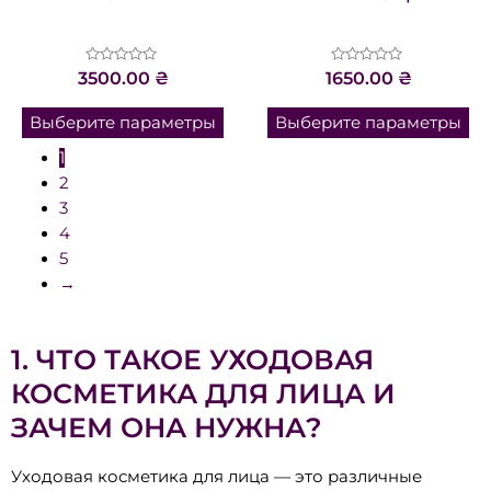
Оценка
Оценка
3500.00
₴
1650.00
₴
0
0
из
из
5
5
Выберите параметры
Выберите параметры
1
2
3
4
5
→
1. ЧТО ТАКОЕ УХОДОВАЯ
КОСМЕТИКА ДЛЯ ЛИЦА И
ЗАЧЕМ ОНА НУЖНА?
Уходовая косметика для лица — это различные