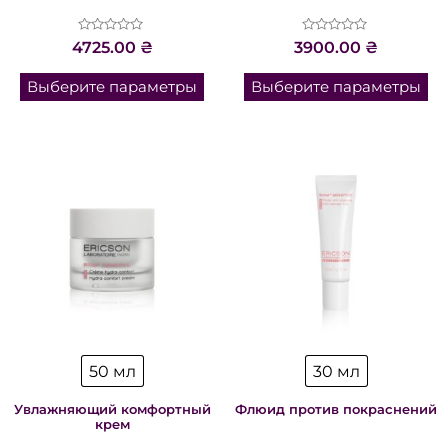
Оценка
Оценка
4725.00
₴
3900.00
₴
0
0
из
из
5
5
Выберите параметры
Выберите параметры
50 мл
30 мл
Увлажняющий комфортный
Флюид против покраснений
крем