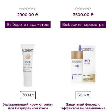
Оценка
Оценка
2900.00
₴
3500.00
₴
0
0
из
из
5
5
Выберите параметры
Выберите параметры
30 мл
50 мл
Увлажняющий крем с тоном
Защитный флюид с
для безупречной кожи
эффектом выравнивания