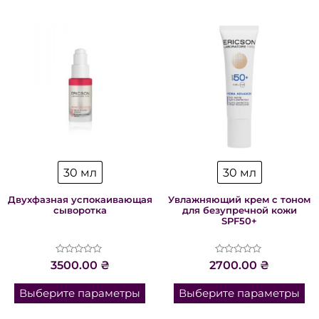
30 мл
30 мл
Двухфазная успокаивающая
Увлажняющий крем с тоном
сыворотка
для безупречной кожи
SPF50+
Оценка
Оценка
3500.00
₴
2700.00
₴
0
0
из
из
5
5
Выберите параметры
Выберите параметры