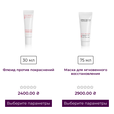
30 мл
75 мл
Флюид против покраснений
Маска для мгновенного
восстановления
Оценка
Оценка
2400.00
₴
2900.00
₴
0
0
из
из
5
5
Выберите параметры
Выберите параметры