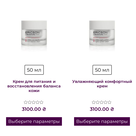
50 мл
50 мл
Крем для питания и
Увлажняющий комфортный
восстановления баланса
крем
кожи
Оценка
Оценка
3100.00
₴
3100.00
₴
0
0
из
из
5
5
Выберите параметры
Выберите параметры