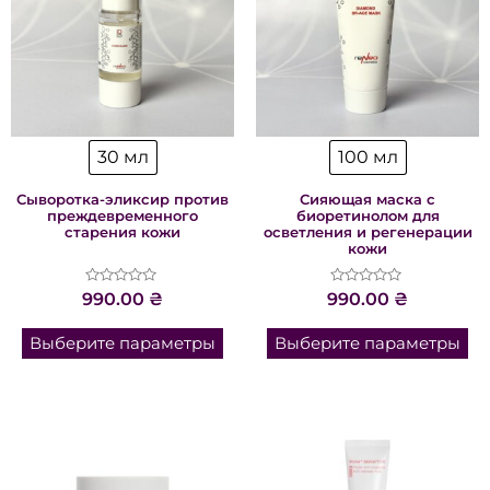
30 мл
100 мл
Сыворотка-эликсир против
Сияющая маска с
преждевременного
биоретинолом для
старения кожи
осветления и регенерации
кожи
Оценка
Оценка
990.00
₴
990.00
₴
0
0
из
из
5
5
Выберите параметры
Выберите параметры