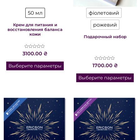
50 мл
фіолетовий
рожевий
Крем для питания и
восстановления баланса
кожи
Подарочный набор
Оценка
3100.00
₴
0
из
5
Оценка
1700.00
₴
Выберите параметры
0
из
5
Выберите параметры