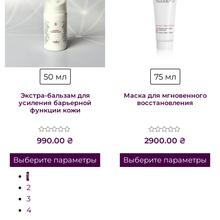
50 мл
75 мл
Экстра-бальзам для
Маска для мгновенного
усиления барьерной
восстановления
функции кожи
Оценка
Оценка
990.00
₴
2900.00
₴
0
0
из
из
5
5
Выберите параметры
Выберите параметры
1
2
3
4