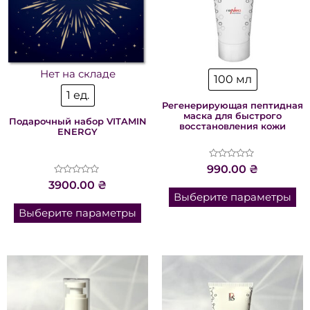
Нет на складе
100 мл
1 ед.
Регенерирующая пептидная
маска для быстрого
Подарочный набор VITAMIN
восстановления кожи
ENERGY
Оценка
990.00
₴
0
Оценка
3900.00
₴
из
0
5
Выберите параметры
из
5
Выберите параметры