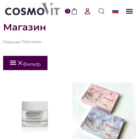
0
ERI
По
Магазин
/ Магазин
Главная
Фильтр