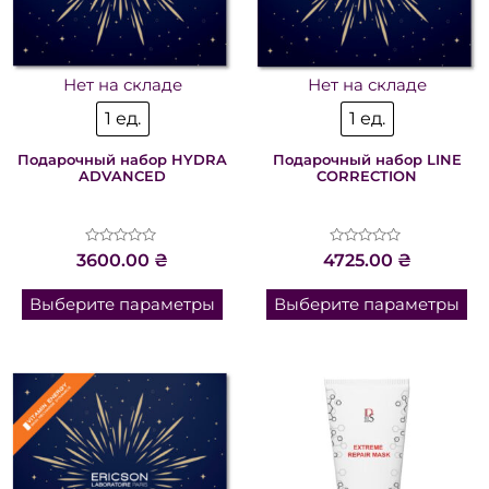
Нет на складе
Нет на складе
1 ед.
1 ед.
Подарочный набор HYDRA
Подарочный набор LINE
ADVANCED
CORRECTION
Оценка
Оценка
3600.00
₴
4725.00
₴
0
0
из
из
5
5
Выберите параметры
Выберите параметры