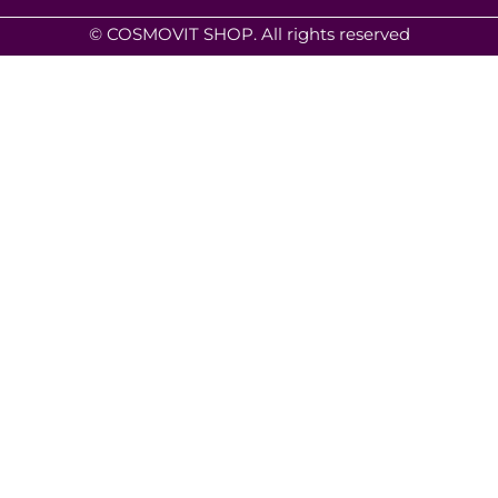
© COSMOVIT SHOP. All rights reserved
Уход
Специализированные кремы – защита и комфорт
(2)
Маски – максимальное восстановление состояния +
детокс
(1)
Структура домашнего ухода
Супер увлажнение
(1)
Линия