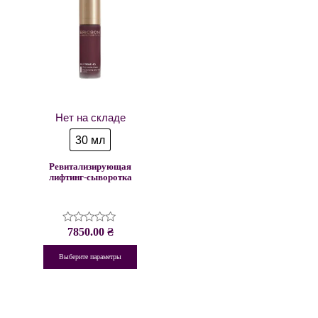
Нет на складе
30 мл
Ревитализирующая
лифтинг-сыворотка
7850.00
₴
Оценка
0
из
Выберите параметры
5