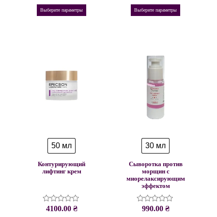
0
0
из
из
Выберите параметры
Выберите параметры
5
5
50 мл
30 мл
Контурирующий
Сыворотка против
лифтинг крем
морщин с
миорелаксирующим
эффектом
4100.00
₴
990.00
₴
Оценка
Оценка
0
0