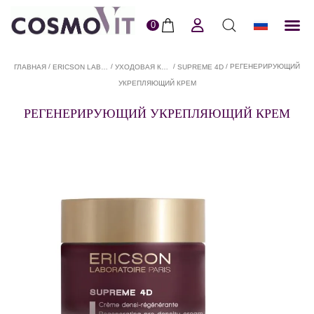
0
ERI
Пол
/
/
/
/ РЕГЕНЕРИРУЮЩИЙ
ГЛАВНАЯ
ERICSON LABORATOIRE В COSMOVIT
УХОДОВАЯ КОСМЕТИКА ДЛЯ ЛИЦА ERICSON LABORATOIRE В COSMOVIT
SUPREME 4D
УКРЕПЛЯЮЩИЙ КРЕМ
РЕГЕНЕРИРУЮЩИЙ УКРЕПЛЯЮЩИЙ КРЕМ