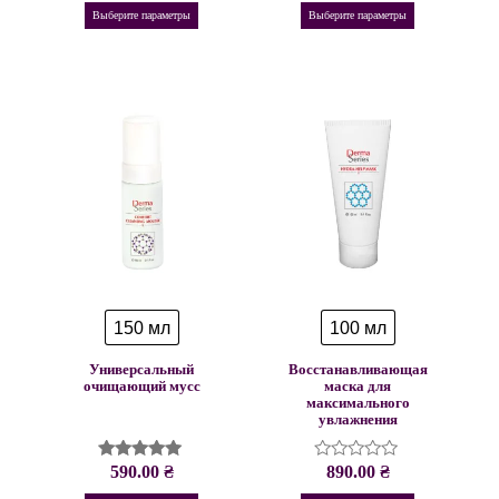
из
из
Выберите параметры
Выберите параметры
5
5
150 мл
100 мл
Универсальный
Восстанавливающая
очищающий мусс
маска для
максимального
увлажнения
590.00
₴
890.00
₴
Оценка
Оценка
5.00
0