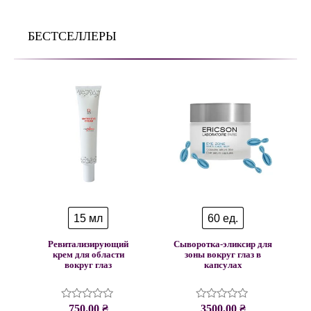
БЕСТСЕЛЛЕРЫ
15 мл
60 ед.
Ревитализирующий
Сыворотка-эликсир для
крем для области
зоны вокруг глаз в
вокруг глаз
капсулах
750.00
₴
3500.00
₴
Оценка
Оценка