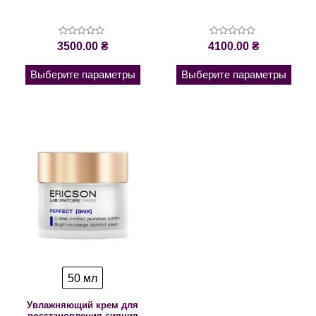
Оценка
Оценка
3500.00
₴
4100.00
₴
0
0
из
из
5
5
Выберите параметры
Выберите параметры
50 мл
Увлажняющий крем для
восстановления сияния