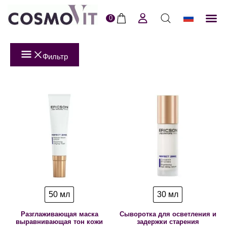
0
ERI
Пол
Фильтр
50 мл
30 мл
Разглаживающая маска
Сыворотка для осветления и
выравнивающая тон кожи
задержки старения