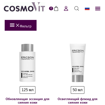
0
ERI
Пол
Фильтр
125 мл
50 мл
Обновляющая эссенция для
Осветляющий флюид для
сияния кожи
сияния кожи