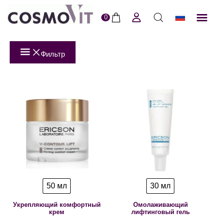
0
ERI
Пол
Фильтр
50 мл
30 мл
Укрепляющий комфортный
Омолаживающий
крем
лифтинговый гель