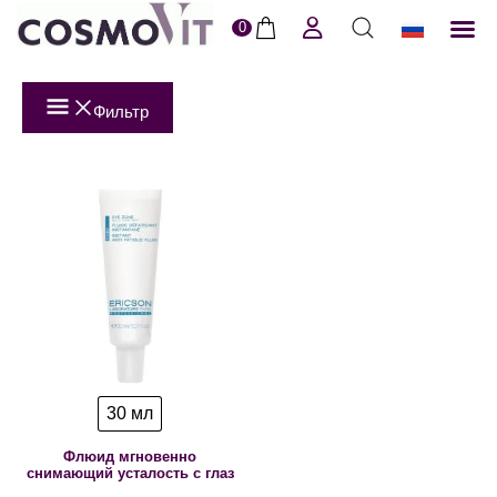
0
ERI
Пол
Фильтр
30 мл
Флюид мгновенно
снимающий усталость с глаз