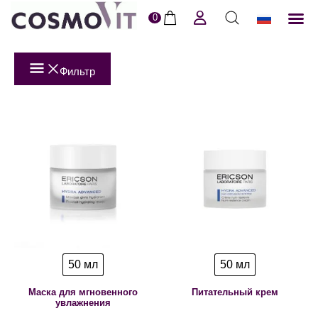
0
ERI
Пол
Фильтр
50 мл
50 мл
Маска для мгновенного
Питательный крем
увлажнения