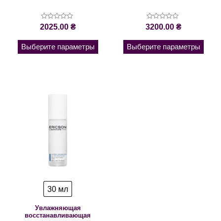
Оценка
Оценка
2025.00
₴
3200.00
₴
0
0
из
из
5
5
Выберите параметры
Выберите параметры
30 мл
Увлажняющая
восстанавливающая