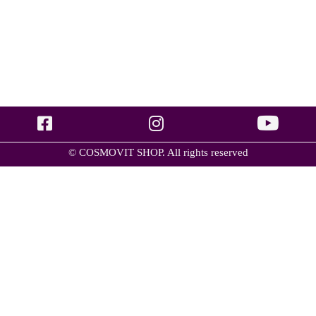
© COSMOVIT SHOP. All rights reserved
Уход
Маски – максимальное восстановление состояния + детокс
(1)
Структура домашнего ухода