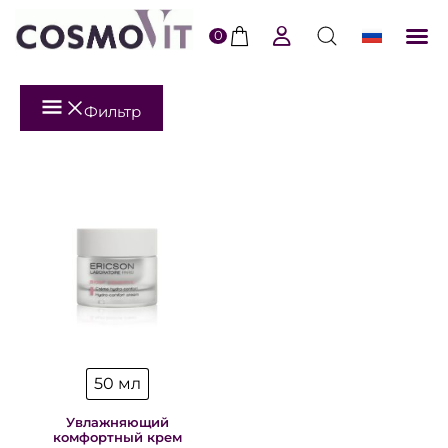
0
ERI
По
Фильтр
50 мл
Увлажняющий
комфортный крем