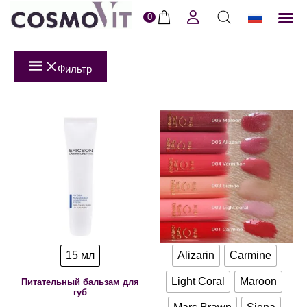
0
ERI
Пол
Фильтр
15 мл
Alizarin
Carmine
Light Coral
Maroon
Питательный бальзам для
губ