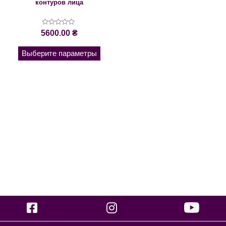
контуров лица
Оценка
5600.00
₴
0
из
5
Выберите параметры