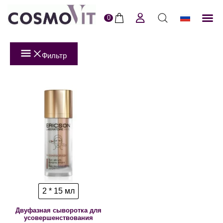
0
ERI
Пол
Фильтр
2 * 15 мл
Двуфазная сыворотка для
усовершенствования